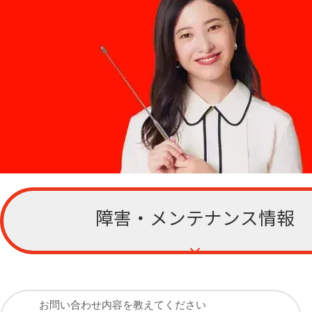
障害・メンテナンス情報
お客さまサポー
ト