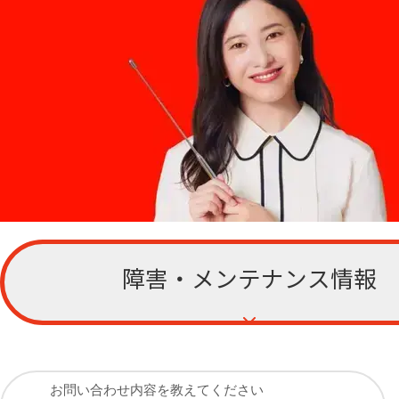
障害・メンテナンス情報
お客さまサポー
ト