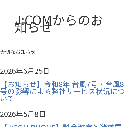
J:COMからのお
知らせ
大切なお知らせ
2026年6月25日
【お知らせ】令和8年 台風7号・台風8
号の影響による弊社サービス状況につ
いて
2026年5月8日
【J:COM PHONE】料金改定と迷惑電