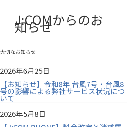
J:COMからのお
知らせ
大切なお知らせ
2026年6月25日
【お知らせ】令和8年 台風7号・台風8
号の影響による弊社サービス状況につ
いて
2026年5月8日
【J:COM PHONE】料金改定と迷惑電