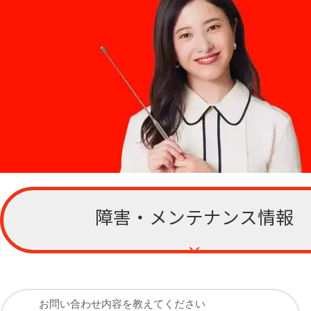
障害・メンテナンス情報
お客さまサポー
ト