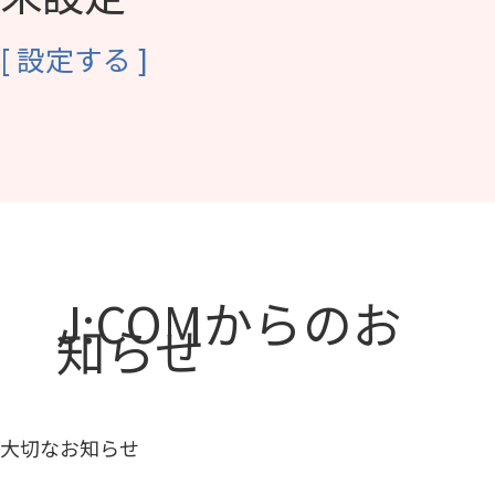
[
設定する
]
J:COMからのお
知らせ
大切なお知らせ