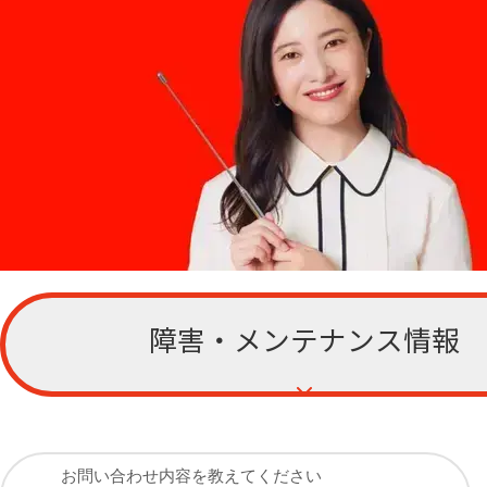
障害・メンテナンス情報
お客さまサポー
ト