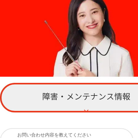
障害・メンテナンス情報
お客さまサポー
ト