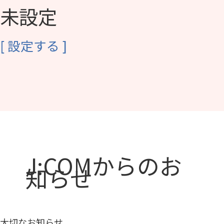
未設定
[
設定する
]
J:COMからのお
知らせ
大切なお知らせ