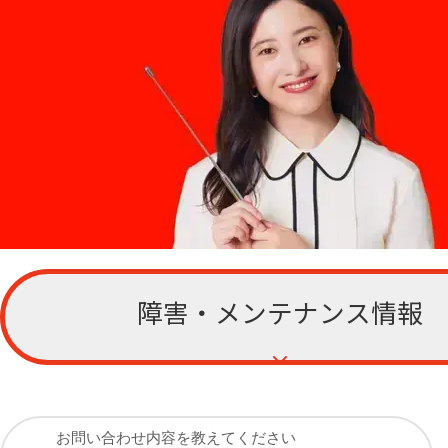
障害・メンテナンス情報
お客さまサポー
ト