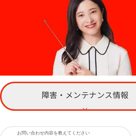
障害・メンテナンス情報
お客さまサポー
ト