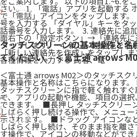
をご案内します。 以下の項目1.~6.を
0
さい。 1. 「電話」アプリを起動する 
で「電話」アイコンをタップします。 ​ 
号を入力する 「ダイヤル」キーをタ
話番号を入力します。 ​ 3. 連絡先に追
面右下の「設定ボタン」→「連絡先に
タッチスクリーンの基本操作と名
タップします。 ​ ​ 4. 新しい連絡先を
「新しい連絡先を作成」をタップします。 ​
てください。 ＜富士通 arrows M
各種情報を入力する 氏名、電
＜富士通 arrows M02＞のタッチス
基本操作と名称はこちらになります。
タッチスクリーンに指で軽く触れすぐ
で、アプリの起動や機能、項目の選択
できます。 ​ ■長押し タッチスクリー
1
しばらく押し続ける操作で、メニュー
示されます。 ​ ■ドラッグ アイコンな
しばらく押し続け、そのまま指を離さ
す操作で、アイコンの移動などができます