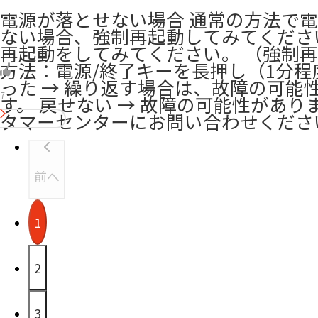
電源が落とせない場合 通常の方法で
ない場合、強制再起動してみてくださ
再起動をしてみてください。 （強制
方法：電源/終了キーを長押し（1分程
った → 繰り返す場合は、故障の可能
7
す。 戻せない → 故障の可能性があり
タマーセンターにお問い合わせくださ
前へ
1
2
3