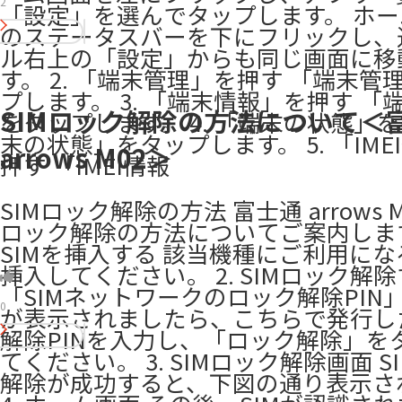
2
「設定」を選んでタップします。 ホ
のステータスバーを下にフリックし、
ル右上の「設定」からも同じ画面に移
す。 2. 「端末管理」を押す 「端末管
プします。 3. 「端末情報」を押す 「
SIMロック解除の方法について＜
をタップします。 4. 「端末の状態」を
末の状態」をタップします。 5. 「IME
arrows M02＞
押す 「IMEI情報
SIMロック解除の方法 富士通 arrows M
ロック解除の方法についてご案内します。
SIMを挿入する 該当機種にご利用にな
挿入してください。 2. SIMロック解
「SIMネットワークのロック解除PIN
0
が表示されましたら、こちらで発行し
解除PINを入力し、「ロック解除」を
てください。 3. SIMロック解除画面 S
解除が成功すると、下図の通り表示さ