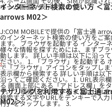
4. ホーム画面 その後、SIMが認識さ
インターネット検索の使い方 ＜富
ホーム画面が表示されます。
arrows M02＞
J:COM MOBILEで提供の「富士通 arro
のインターネット検索の使い方をご案
ます。 ブラウザを起動する インター
様々な情報を探すためには、まずブラ
動します。 詳しい手順は以下に沿っ
1
ださい。 1. 「ブラウザ」を起動する 
で「ブラウザ」アイコンをタップします
表示欄から検索する 詳しい手順は以下1 
沿ってご確認ください。 1. URL表示
る 画面上部にある「アドレス欄」を
テザリングを利用する＜富士通 arr
す。 2. 検索したい文字列またはURL
検索する文字やURLをテンキーで入力
M02＞
行」をタップします。 3.