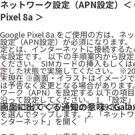
ネットワーク設定（APN設定）＜ G
Pixel 8a ＞
Google Pixel 8a をご使用の方は、
設定（APN設定）が必須になります。 
定とは、インターネットに接続するた
な設定です。 以下の手順案内から設
ください。 SIMカードの挿入もしくはe
18
定した状態で実施してください。 ※20
末現在 ※画面・イラストはイメージ
は予告なく変更となる場合があります。 
ワーク（APN）を設定する 以下の項目1.
沿って設定してください。 1. 「設定」
画面に出てくる通知の意味＜Galaxy
ーム画面のアプリ一覧から「設定」の
を選んでタップします。 2. 「ネット
ンターネット」を開く 「