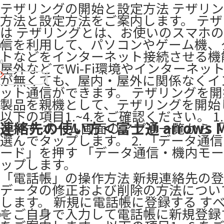
テザリングの開始と設定方法 テザリ
方法と設定方法をご案内します。 テ
は テザリングとは、お使いのスマホ
信を利用して、パソコンやゲーム機、
トなどをインターネット接続させる機
0
屋外などでWi-Fi環境やインターネッ
が無くても、屋内・屋外に関係なくイ
ット通信ができます。 テザリングを開
製品を親機として、テザリングを開始
以下の項目1.~4.をご確認ください。 1
連絡先の使い方＜富士通 arrows 
を押す ホーム画面のアプリ一覧から
選んでタップします。 2. 「データ通
ード」を押す 「データ通信・機内モ
ップします。
「電話帳」の操作方法 新規連絡先の
データの修正および削除の方法につい
します。 新規に電話帳に登録する す
をご自身で入力して電話帳に新規登録