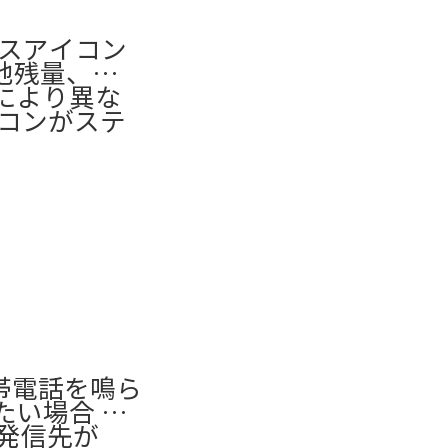
タスアイコン
池残量、時刻
により異な
イコンがステ
携帯電話を鳴ら
たい場合 発
発信先が