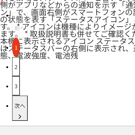
側がアプリなどからの通知を示す「通
ン」で、画面右側がスマートフォンの
の状態を表す「ステータスアイコン」
す。 * アイコンは機種によりイメージ
前へ
ます。 * 取扱説明書も併せてご確認くださ
本機に表示されるアイコン ステータ
はステータスバーの右側に表示され、
1
態、電波強度、電池残
2
3
次へ