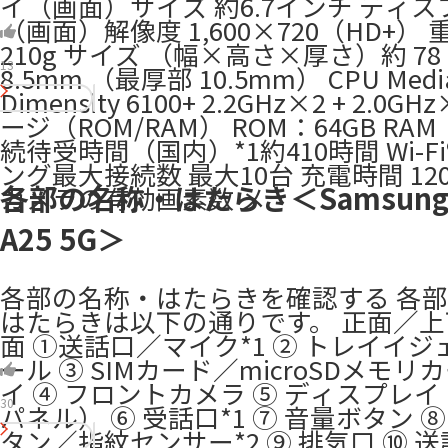
イ（画面）サイズ 約6.7インチ ディス
（画面）解像度 1,600×720（HD+） 
210g サイズ （幅×高さ×厚さ）約 78 ×
13
8.5mm （最厚部 10.5mm） CPU Medi
Dimensity 6100+ 2.2GHz×2 + 2.0
ージ（ROM/RAM） ROM：64GB RAM
続待受時間（国内）*1約410時間 Wi-F
ング最大接続数 最大10台 充電時間 12
各部の名称・はたらき＜Samsung G
カメラの有効画素数 メ
A25 5G＞
各部の名称・はたらきを確認する 各
はたらきは以下の通りです。 正面／
面 ①送話口／マイク*1 ② トレイイ
ール ③ SIMカード／microSDメモリ
イ ④ フロントカメラ ⑤ ディスプレ
30
パネル） ⑥ 受話口*1 ⑦ 音量ボタン 
タン／指紋センサー*2 ⑨ 排気口 ⑩ 