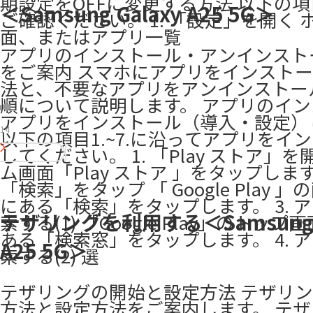
期設定をOFFに変更する方法 以下の項目1
＜Samsung Galaxy A25 5G＞
ご確認ください。 1. 「設定」を開く 
面、またはアプリ一覧
アプリのインストール・アンインスト
をご案内 スマホにアプリをインスト
法と、不要なアプリをアンインストー
順について説明します。 アプリのイ
アプリをインストール（導入・設定）
14
以下の項目1.~7.に沿ってアプリをイ
してください。 1. 「Play ストア」を
ム画面「Play ストア 」をタップします。
「検索」をタップ 「 Google Play 
にある「検索」をタップします。 3. 
テザリングを利用する＜Samsung G
索する(1) 「Google Play」のトッ
ある「検索窓」をタップします。 4. 
A25 5G＞
索する(2) 選
テザリングの開始と設定方法 テザリ
方法と設定方法をご案内します。 テ