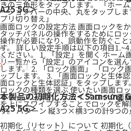
きの三角形をタップします。 「ホーム
A25 5G＞
ーションバーの中央、丸をタップしま
プリ切り替え」
画面ロックの設定方法 画面ロックを
タッチパネルの操作をするためにロッ
操作が必要になり、誤動作を防ぐこと
す。 詳しい設定手順は以下の項目1.~4
ください。 1. 「設定」を開く ホーム
36
リ一覧から「設定」のアイコンを選ん
します。 2. 「ロック画面」 「ロック
ップします。 3. 「画面ロックと生体認
面ロックと生体認証」をタップします。 
ロックの種類を選ぶ 使いたい画面ロ
本製品の初期化方法＜Samsung Ga
をタップします。 スワイプ ロック画
を上にスワイプすることでロックを解
A25 5G＞
す。 パターン 縦3つ×横3つの計9つの
初期化（リセット）について 初期化