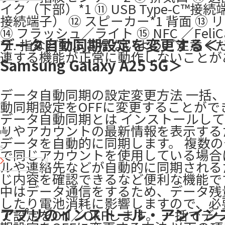
イク（下部）*1 ⑪ USB Type-C™接
接続端子） ⑫ スピーカー*1 背面 ⑬ 
⑭ フラッシュ／ライト ⑮ NFC ／FeliC
データ自動同期設定を変更する＜
*1. 指などでふさがないようご注意く
連する機能が正常に動作しないことが
Samsung Galaxy A25 5G＞
データ自動同期の設定変更方法 一括
動同期設定をOFFに変更することがで
データ自動同期とは インストールし
リやアカウントの最新情報を表示する
データを自動的に同期します。 複数
5
で同じアカウントを使用している場合
ルや連絡先などが自動的に同期される
じ内容を確認できるなど便利な機能で
中はデータ通信をするため、データ残
したり電池消耗に影響しますので、必
アプリのインストール・アンイン
て設定をON／OFFします。 一括でデ