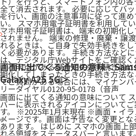
ト）を行うと、スマートフォン内の各
全て消去されます。 必要に応じてバ
を行い、画面の注意事項に従って進め
い。 スマホ用電子証明書を利用してい
72
マホ用電子証明書は、端末の初期化し
されません。 端末の修理・廃棄・譲
れるときは、ご自身で失効手続きをし
く必要があります。 手続き方法など
は、デジタル庁Webサイトをご確認く
画面に出てくる通知の意味＜Sams
ご不明点がある場合や失効手続き前に
期化してしまったときの手続き方法な
Galaxy A25 5G＞
てご質問がある場合には、マイナンバ
リーダイヤル0120-95-0178（音声
画面に出てくる通知の意味について 
バーに表示されるアイコンについてご
す。 ※2025年1月末現在 ※画面・イ
メージです。画面は予告なく変更とな
あります。 はじめに スマホの画面上
49
れる領域をステータスバーと言います