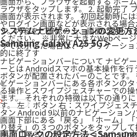
画面から、ブラウザを起動する ホー
ラウザをタップします。 2. 起動完了 
画面が表示されます。 初回起動時に
やログイン画面などが表示される場合
システムナビゲーションの変更方
す。内容をご確認の上、画面に従って
ください。 ※非常に大きなWebペー
Samsung Galaxy A25 5G＞
ザで表示した場合は、アプリケーショ
的に終了す
ナビゲーションバーについて ナビゲ
ーとは Androidスマホの基本操作を
ボタンが配置されたバーのことです。
ビゲーションバーにある各ボタンのタ
る操作とスワイプジェスチャーでの操
8
ます。 それぞれの特徴は以下の通り
す。 左：ボタン 右：スワイプジェスチ
タン Android 9以前のナビゲーショ
画面下部にある「戻る」「ホーム」「
り替え」の３つのボタンをタップして
画面ロックの設定方法＜Samsung G
す。 「戻る」 ナビゲーションバーの