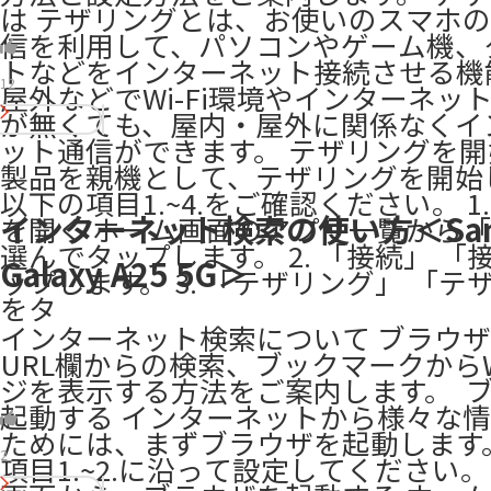
は テザリングとは、お使いのスマホ
信を利用して、パソコンやゲーム機、
トなどをインターネット接続させる機
12
屋外などでWi-Fi環境やインターネッ
が無くても、屋内・屋外に関係なくイ
ット通信ができます。 テザリングを開
製品を親機として、テザリングを開始
以下の項目1.~4.をご確認ください。 1
インターネット検索の使い方＜Sam
を開く ホーム画面のアプリ一覧から
選んでタップします。 2. 「接続」 「
Galaxy A25 5G＞
ップします。 3. 「テザリング」 「テ
をタ
インターネット検索について ブラウ
URL欄からの検索、ブックマークから
ジを表示する方法をご案内します。 ​ 
起動する インターネットから様々な
ためには、まずブラウザを起動します
2
項目1.~2.に沿って設定してください。 