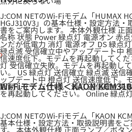
点灯に戻らない場
J:COM NETのWi-Fiモデム「HUMAX HGJ
HGJ310V3」の基本仕様・設定方法・
書をご案内します。 本体外観仕様 正面
名称 状態 Power 緑点灯 電源オン 赤
ンだが低電力 消灯 電源オフ DS 緑点
46
緑点滅 受信確立中やアップデート中 橙
信速度低下。モデムを再起動してくだ
灯 受信確立失敗。モデムを再起動し
い。 US 緑点灯 送信確立 緑点滅 送
ップデート中 橙点灯 送信速度低下。
Wi-Fiモデム仕様＜KAON KCM31
起動してください。 消灯 送信確立失
を再起動してください。 Online 緑点
J:COM NETのWi-Fiモデム「KAON KC
基本仕様・設定方法・取扱説明書をご
す。 本体外観仕様 正面ランプ／ボタン