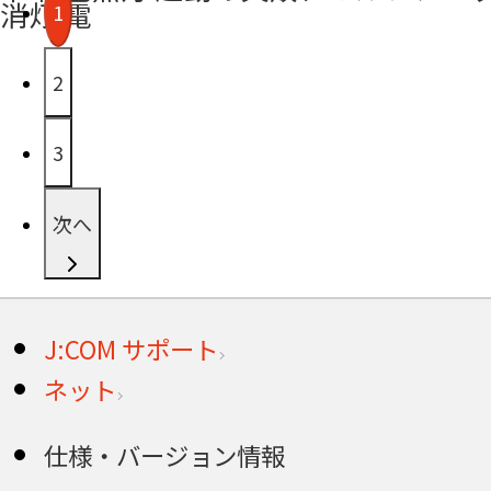
消灯 電
1
2
3
次へ
J:COM サポート
ネット
仕様・バージョン情報