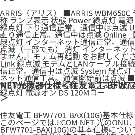
ARRIS（アリス） ■ARRIS WBM650
称 ランプ表示 状態 Power 緑点灯 電源
緑点灯 下り通信正常。通信中は点滅 U
上り通信正常。通信中は点滅 Online 
緑点灯 インターネット通信正常。通
23
点滅（一部でも） 消灯 インターネッ
ません。 モデム再起動 をお試しくだ
Link 緑点滅 モデムとLANケーブル接
信正常。通信中は点滅 System 緑点灯
ネット通信正常。通信開始前は点滅 ■A
NET光機器仕様＜住友電工 BFW770
WBM760C ランプ名称 ランプ表示 状態 
緑点灯 電源オン DS 120Mコー
＞
住友電工 BFW7701-BAX(10G)基本
このページではJ:COM NET 光のON
BFW7701-BAX(10G)の基本仕様につ