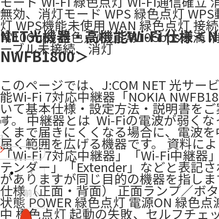
モード Wi-Fi 緑色点灯 Wi-Fi通信確立 消
無効、消灯モード WPS 緑色点灯 WPS
灯 WPS機能未使用 WAN 緑色点灯 接
NET光機器・高機能Wi-Fi 仕様＜N
常10Gbps 橙色点灯 正常10Gbps未満 
ーブル未接続、消灯
NWFB1800＞
このページでは、J:COM NET 光サー
能Wi-Fi 7対応中継器「NOKIA NWFB1
いて基本仕様・設定方法・説明書をご
す。 中継器とは ​ Wi‑Fiの電波が弱く
くまで届きにくくなる場合に、電波を
3
届く範囲を広げる機器です。 資料によ
「Wi‑Fi 7対応中継器」「Wi‑Fi中継
テンダー」「Extender」などと表記
がありますが同じ目的の機器を指しま
仕様（正面・背面） 正面ランプ／ボタ
前へ
状態 POWER 緑色点灯 電源ON 緑色点
中 橙色点灯 起動の失敗、セルフチェ