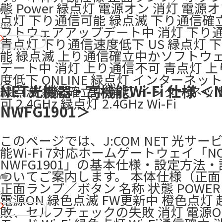
態 Power 緑点灯 電源オン 消灯 電源オフ
点灯 下り通信可能 緑点滅 下り通信確
126
フトウェアアップデート中 消灯 下り
青点灯 下り通信速度低下 US 緑点灯 
能 緑点滅 上り通信確立中かソフトウ
デート中 消灯 上り通信不可 青点灯 
度低下 ONLINE 緑点灯 インターネッ
NET光機器・高機能Wi-Fi 仕様 ＜N
緑点滅 接続確立中 消灯 インターネッ
可 2.4GHz 緑点灯 2.4GHz Wi-Fi
NWFG1901＞
このページでは、J:COM NET 光サー
能Wi-Fi 7対応ホームゲートウェイ「NO
NWFG1901」の基本仕様・設定方法
ついてご案内します。 本体仕様（正
正面ランプ／ボタン 名称 状態 POWE
3
電源ON 緑色点滅 FW更新中 橙色点灯
敗、セルフチェックの失敗 消灯 電源O