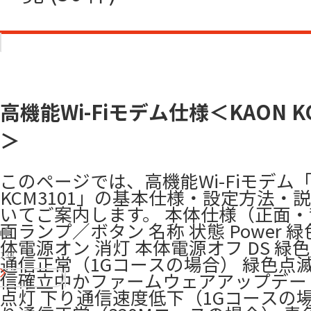
高機能Wi-Fiモデム仕様＜KAON KC
＞
このページでは、高機能Wi-Fiモデム「
KCM3101」の基本仕様・設定方法・
いてご案内します。 本体仕様（正面・
面ランプ／ボタン 名称 状態 Power 緑
体電源オン 消灯 本体電源オフ DS 緑
138
通信正常（1Gコースの場合） 緑色点滅
信確立中かファームウェアアップデー
点灯 下り通信速度低下（1Gコースの場