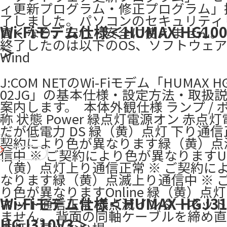
ィ更新プログラム・修正プログラム」
了しました。パソコンのセキュリティ
Wi-Fiモデム仕様＜HUMAX HG100
高くなり、安心・安全に使えません。 ​
終了したのは以下のOS、ソフトウェ
＞
Wind
J:COM NETのWi-Fiモデム「HUMAX HG
02JG」の基本仕様・設定方法・取扱
案内します。 ​ 本体外観仕様 ランプ / 
称 状態 Power 緑点灯電源オン 赤点
だが低電力 DS 緑（黄）点灯 下り通信
210
契約により色が異なります緑（黄）点
信中 ※ ご契約により色が異なりますU
（黄）点灯上り通信正常 ※ ご契約に
なります緑（黄）点滅上り通信中 ※ 
り色が異なりますOnline 緑（黄）点
Wi-Fiモデム仕様＜HUMAX HGJ310
ネット通信正常 赤点滅インターネッ
ません。 背面の同軸ケーブルを締め
HGJ310V3＞