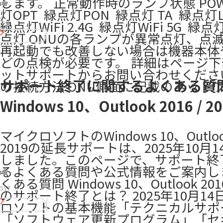
します。 正常動作時のランプ状態 POWE
灯OPT ​ 緑点灯PON ​ 緑点灯 TA ​ 緑点灯L
5
緑点灯WiFi 2.4G ​ 緑点灯WiFi 5G ​ 緑点灯
点灯 ONUの各ランプが異常点灯、点滅
再起動でも改善しない場合は機器本体
どの点検が必要です。 詳細はページ
ットサポートからお問い合わせください。 
サポート終了に関するよくある質
の接続方法 ONU側面に記載のネット
Windows 10、Outlook 2016 / 2
マイクロソフトのWindows 10、Outlook 
2019の延長サポートは、2025年10月
しました。このページで、サポート終
るよくある質問や公式情報をご案内し
くある質問 Windows 10、Outlook 2016 
557
のサポート終了とは？ 2025年10月1
ロソフトの基本機能「テクニカルサポ
「ソフトウェア更新プログラム」「セ