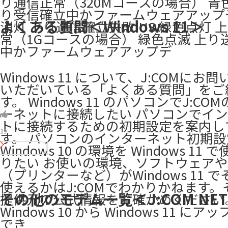
り通信正常（320Mコースの場合） 青
り受信確立中かファームウェアアップ
よくある質問＜Windows 11＞
消灯 下り通信確立失敗 US 緑色点灯 
常（1Gコースの場合） 緑色点滅 上り
中かファームウェアアップデ
Windows 11 について、J:COMにお
いただいている「よくある質問」をご
す。 Windows 11 のパソコンでJ:CO
ーネットに接続したい パソコンでイ
トに接続するための初期設定を案内し
39
す。 パソコンのインターネット初期設
Windows 10 の環境を Windows 11
りたい お使いの環境、ソフトウェア
（プリンターなど）がWindows 11 
使えるかはJ:COMでわかりかねます。
その他のモデム一覧＜J:COM NE
提供元の公式情報をお確かめください
Windows 10 から Windows 11 に
でき