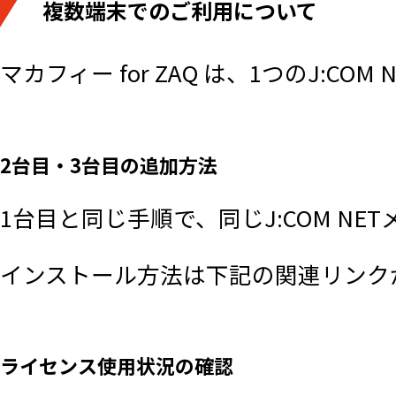
複数端末でのご利用について
則ります。
本サービスは、１契約につき契約期
マカフィー for ZAQ は、1つのJ:
当社は、本サービスの品質向上およ
新のソフトウェア機能やパターンフ
2台目・3台目の追加方法
最新の状態にアップデートせずに本
1台目と同じ手順で、同じJ:COM N
ることを保証しないものとします。
インストール方法は下記の関連リンク
当社は、本サービスが、第三者の知
こと、利用者の期待通りの機能を有
ないこと、自営端末設備およびその
ライセンス使用状況の確認
影響を及ぼさないこと、その他不正