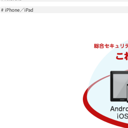
#
iPhone／iPad