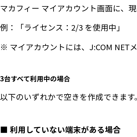
を一切保証しないものとします。
マカフィー マイアカウント画面に、
例：「ライセンス：2/3 を使用中」
■ 利用の制限
※ マイアカウントには、J:COM N
本サービスを使用するためには、本規
約」に同意していただき、当該使用
3台すべて利用中の場合
す。
以下のいずれかで空きを作成できます
利用者は、本サービスの一部または
をするなど、本サービスの知的財産
■ 利用していない端末がある場合
利用者は、本サービスを他のサービ