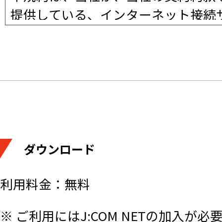
提供している、インターネット接続
て提供する「マカフィー for ZA
に、遵守いただく規則やガイドライ
す。）。
利用者が本サービスを利用する場合
します。
ダウンロード
約款などと本規約との間で矛盾点が
るものとします。また、本規約に定
利用料金：無料
の規定が準用されるものとします。
※ ご利用にはJ:COM NETの加入が必
利用者が本機能を実際に利用するこ