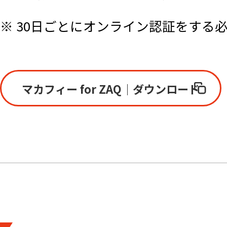
す。
※ 30日ごとにオンライン認証をする
当社は、利用者の了解を得ることな
の利用条件は変更後の規約（以下、
のウェブサイト上（以下、当社サイ
マカフィー for ZAQ｜ダウンロード
ものとします。
■ 本サービスの内容
本サービスは、マカフィー社のソフ
サービスです。本サービスの主な機