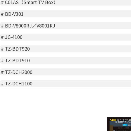
#
C01AS（Smart TV Box）
#
BD-V301
#
BD-V8000RJ／V8001RJ
#
JC-4100
#
TZ-BDT920
#
TZ-BDT910
#
TZ-DCH2000
#
TZ-DCH1100