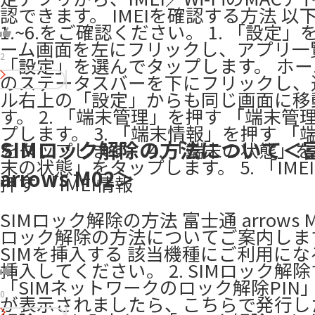
認できます。 IMEIを確認する方法 以
1.~6.をご確認ください。 1. 「設定」
ーム画面を左にフリックし、アプリ一
2
「設定」を選んでタップします。 ホ
のステータスバーを下にフリックし、
ル右上の「設定」からも同じ画面に移
す。 2. 「端末管理」を押す 「端末管
プします。 3. 「端末情報」を押す 「
SIMロック解除の方法について＜
をタップします。 4. 「端末の状態」を
末の状態」をタップします。 5. 「IME
arrows M02＞
押す 「IMEI情報
SIMロック解除の方法 富士通 arrows M
ロック解除の方法についてご案内します。
SIMを挿入する 該当機種にご利用にな
挿入してください。 2. SIMロック解
「SIMネットワークのロック解除PIN
0
が表示されましたら、こちらで発行し