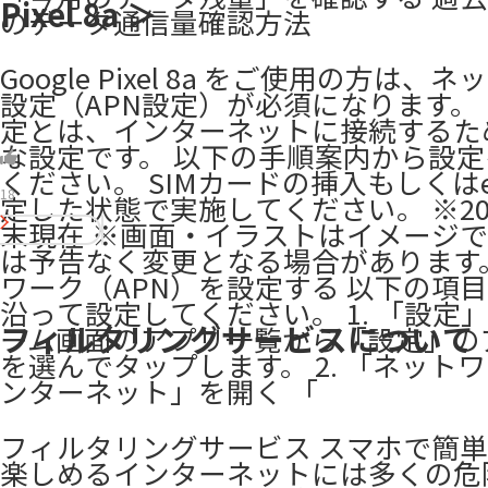
Pixel 8a ＞
のデータ通信量確認方法
Google Pixel 8a をご使用の方は、
設定（APN設定）が必須になります。 
定とは、インターネットに接続するた
な設定です。 以下の手順案内から設
ください。 SIMカードの挿入もしくはe
18
定した状態で実施してください。 ※20
末現在 ※画面・イラストはイメージ
は予告なく変更となる場合があります。 
ワーク（APN）を設定する 以下の項目1.
沿って設定してください。 1. 「設定」
フィルタリングサービスについて
ーム画面のアプリ一覧から「設定」の
を選んでタップします。 2. 「ネット
ンターネット」を開く 「
フィルタリングサービス スマホで簡
楽しめるインターネットには多くの危