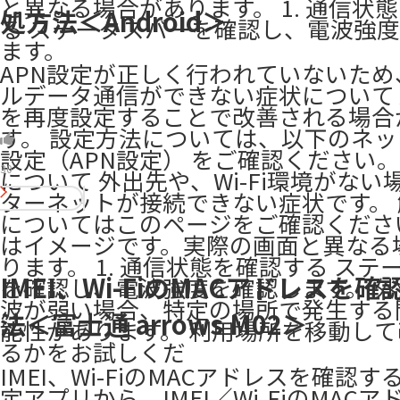
と異なる場合があります。 1. 通信状
処方法＜Android＞
る ステータスバーを確認し、電波強
ます。
APN設定が正しく行われていないため
ルデータ通信ができない症状について 
を再度設定することで改善される場合
す。 設定方法については、以下のネ
設定（APN設定） をご確認ください。
30
について 外出先や、Wi-Fi環境がない
ターネットが接続できない症状です。
についてはこのページをご確認くださ
はイメージです。実際の画面と異なる
ります。 1. 通信状態を確認する ステ
IMEI、Wi-FiのMACアドレスを
を確認し、電波強度を確認します。 
波が弱い場合、特定の場所で発生する
法＜富士通 arrows M02＞
能性があります。 利用場所を移動し
るかをお試しくだ
IMEI、Wi-FiのMACアドレスを確認す
定アプリから、IMEI／Wi-FiのMAC