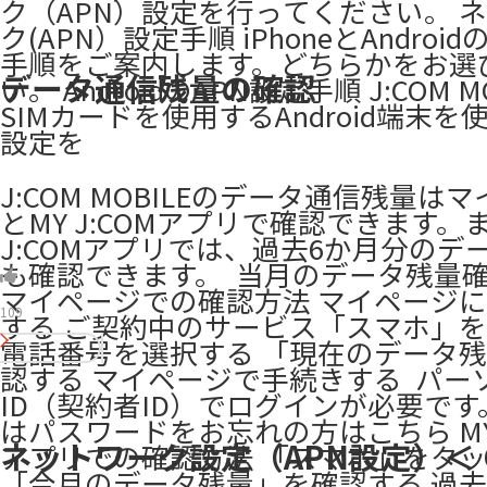
ク（APN）設定を行ってください。 
ク(APN）設定手順 iPhoneとAndroid
手順をご案内します。どちらかをお選
データ通信残量の確認
い。 AndroidのAPN設定手順 J:COM M
SIMカードを使用するAndroid端末を
設定を
J:COM MOBILEのデータ通信残量は
とMY J:COMアプリで確認できます。
J:COMアプリでは、過去6か月分のデ
も確認できます。 ​ 当月のデータ残量確
マイページでの確認方法 マイページ
109
する ご契約中のサービス「スマホ」
電話番号を選択する 「現在のデータ
認する ​マイページで手続きする ​ パー
ID（契約者ID）でログインが必要です。 
はパスワードをお忘れの方はこちら MY 
ネットワーク設定（APN設定）＜ G
アプリでの確認方法 「スマホ」をタ
「今月のデータ残量」を確認する 過去