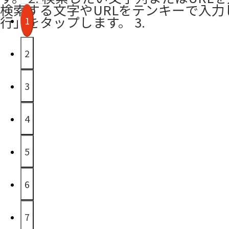
検索する文字やURLをテンキーで入力
行」をタップします。 3.
1
2
3
4
5
6
7