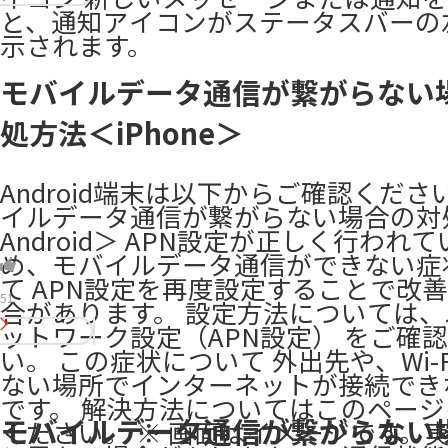
と、通知アイコンがステータスバーの
示されます。
モバイルデータ通信が繋がらない
処方法＜iPhone＞
Android端末は以下からご確認くださ
イルデータ通信が繋がらない場合の対
Android＞ APN設定が正しく行われ
め、モバイルデータ通信ができない症
て APN設定を再度設定することで改
51
合があります。 設定方法については
ットワーク設定（APN設定） をご確
い。 この症状について 外出先や、Wi-
ない場所でインターネットが接続でき
です。 解決方法についてはこのペー
モバイルデータ通信が繋がらない
ください。 ※ 画面はイメージです。