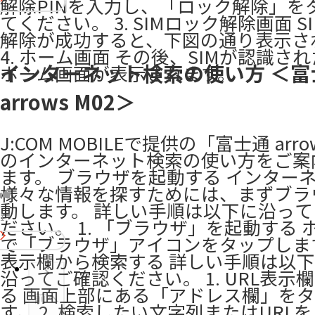
解除PINを入力し、「ロック解除」を
てください。 3. SIMロック解除画面 S
解除が成功すると、下図の通り表示さ
4. ホーム画面 その後、SIMが認識さ
インターネット検索の使い方 ＜富
ホーム画面が表示されます。
arrows M02＞
J:COM MOBILEで提供の「富士通 arro
のインターネット検索の使い方をご案
ます。 ブラウザを起動する インター
様々な情報を探すためには、まずブラ
動します。 詳しい手順は以下に沿っ
1
ださい。 1. 「ブラウザ」を起動する 
で「ブラウザ」アイコンをタップします
表示欄から検索する 詳しい手順は以下1 
沿ってご確認ください。 1. URL表示
る 画面上部にある「アドレス欄」を
前へ
す。 2. 検索したい文字列またはURL