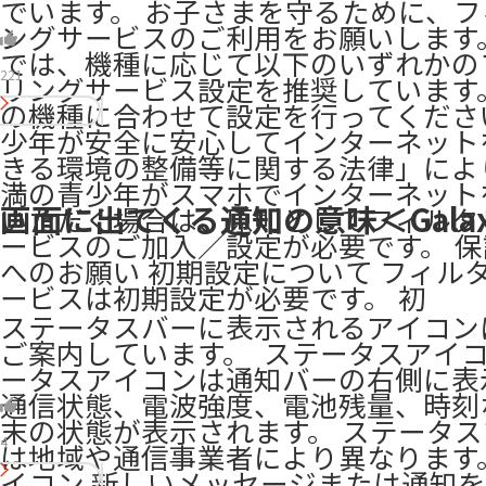
でいます。 お子さまを守るために、
ングサービスのご利用をお願いします。 
では、機種に応じて以下のいずれかの
221
リングサービス設定を推奨しています
の機種に合わせて設定を行ってくださ
少年が安全に安心してインターネット
きる環境の整備等に関する法律」によ
満の青少年がスマホでインターネット
画面に出てくる通知の意味＜Galaxy
いただく場合は、原則としてフィルタ
ービスのご加入／設定が必要です。 
へのお願い 初期設定について フィル
ービスは初期設定が必要です。 初
ステータスバーに表示されるアイコン
ご案内しています。 ​ ステータスアイコ
ータスアイコンは通知バーの右側に表
通信状態、電波強度、電池残量、時刻
末の状態が表示されます。 ステータ
4
は地域や通信事業者により異なります
イコン 新しいメッセージまたは通知