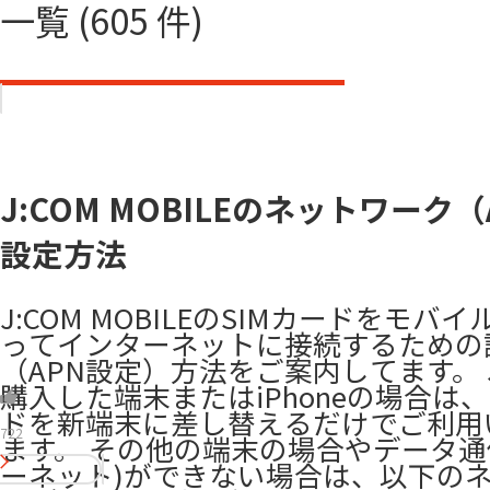
一覧 (605 件)
J:COM MOBILEのネットワーク（
設定方法
J:COM MOBILEのSIMカードをモバ
ってインターネットに接続するための
（APN設定）方法をご案内してます。 J
購入した端末またはiPhoneの場合は、
ドを新端末に差し替えるだけでご利用
722
ます。 その他の端末の場合やデータ通
ーネット)ができない場合は、以下の