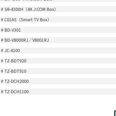
#
SR-4300H（4K J:COM Box）
#
C01AS（Smart TV Box）
#
BD-V301
#
BD-V8000RJ／V8001RJ
#
JC-4100
#
TZ-BDT920
#
TZ-BDT910
#
TZ-DCH2000
#
TZ-DCH1100