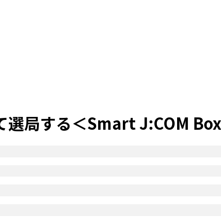
する＜Smart J:COM Bo