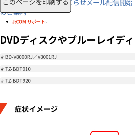
このページを印刷する
SMS利用料に関するお知らせメール配信開始
のご案内
J:COM サポート
DVDディスクやブルーレイデ
#
BD-V8000RJ／V8001RJ
#
TZ-BDT910
#
TZ-BDT920
症状イメージ