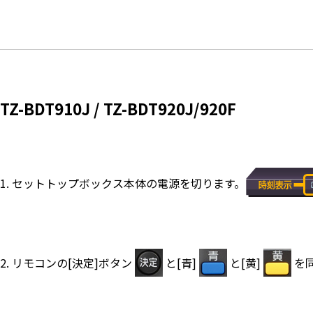
TZ-BDT910J / TZ-BDT920J/920F
1. セットトップボックス本体の電源を切ります。
2. リモコンの[決定]ボタン
と[青]
と[黄]
を同