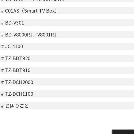
#
C01AS（Smart TV Box）
#
BD-V301
#
BD-V8000RJ／V8001RJ
#
JC-4100
#
TZ-BDT920
#
TZ-BDT910
#
TZ-DCH2000
#
TZ-DCH1100
#
お困りごと