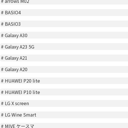
#
arrows M02
#
BASIO4
#
BASIO3
#
Galaxy A30
#
Galaxy A23 5G
#
Galaxy A21
#
Galaxy A20
#
HUAWEI P20 lite
#
HUAWEI P10 lite
#
LG X screen
#
LG Wine Smart
#
MIVE ケースマ