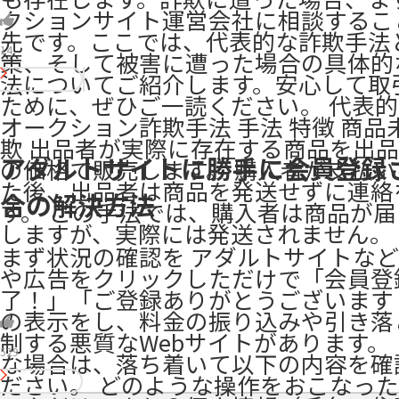
クションサイト運営会社に相談するこ
先です。ここでは、代表的な詐欺手法
14
策、そして被害に遭った場合の具体的
法についてご紹介します。安心して取
ために、ぜひご一読ください。 代表
オークション詐欺手法 手法 特徴 商品
欺 出品者が実際に存在する商品を出
アダルトサイトに勝手に会員登録
の価格で販売します。 購入者が支払
た後、出品者は商品を発送せずに連絡
合の解決方法
す。 この手法では、購入者は商品が
しますが、実際には発送されません。
まず状況の確認を アダルトサイトな
や広告をクリックしただけで「会員登
了！」「ご登録ありがとうございます
の表示をし、料金の振り込みや引き落
制する悪質なWebサイトがあります。
529
な場合は、落ち着いて以下の内容を確
ださい。 どのような操作をおこなった