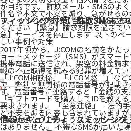
が目的です。 詐欺メール・SMSのよ
件名や本文で不安を煽り、急がせるの
フィッシング対策｜詐欺SMSにつ
す。 ＜件名の例＞ 【警告】支払方法
ください 【緊急】請求期限を過ぎてい
急】サービスを停止します ​ 以下のペ
しい事例や対策
2017年頃から、J:COMの名前をかた
ョートメッセージ（SMS）がスマート
携帯電話に送信され、架空の料金請求
報の不正取得を試みる犯罪が増えてい
「J:COM相談係」「J:COM窓口」な
89
で、弊社と無関係の電話番号が記載さ
す。電話番号に連絡すると「金銭の支
「ギフトカードを購入してIDを教える
要求されます。 「至急連絡」「法的
ど不安を煽る内容も含まれていますが、
情報セキュリティ｜スミッシング
ではいきなりこのようなメッセージを
はありません。 不審なSMSが届いた