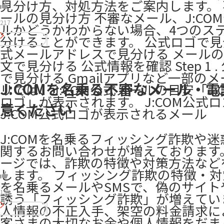
見分け方、対処方法をご案内します。
ールの見分け方 不審なメール、J:CO
217
ルかどうかわからない場合、4つのス
分けることができます。 公式ロゴで見
式メールアドレスで見分ける メール
文で見分ける 公式情報を確認 Step 1 
で見分ける ​Gmailアプリなど一部の
J:COMを名乗る不審なメール・
リでは、J:COM公式メールの目安「J:
ロゴ」が表示されます。 J:COM公式
意ください
J:COM公式ロゴが表示されるメール
J:COMを名乗るフィッシング詐欺や
関するお問い合わせが増えております
ージでは、詐欺の特徴や対策方法など
します。​ フィッシング詐欺の特徴・対策 
を名乗るメールやSMSで、偽のサイト
192
誘う「フィッシング詐欺」が増えてい
人情報の不正入手、架空の料金請求に
客さまの大切なお金や個人情報をだま