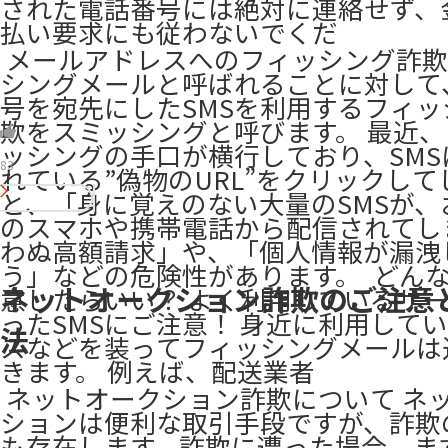
された電話番号には絶対に連絡せず、
払い要求にも従わないでくだ
​ メールアドレスへのフィッシング詐
シングメールと呼ばれることに対して
号を宛先にしたSMSを利用するフィッ
欺をスミッシングと呼びます。 最近
ッシングの手口が横行しており、SMS
83
れている”偽物のURL”をクリックして
と、「身に覚えのない大量のSMSが、
のスマホや携帯電話から配信されてし
わぬ高額請求」や、「個人情報が漏洩
う」などの危険性があります。 ​ どんな
ネットオークション詐欺のご注意
意したらいい？ よく利用しているサ
ったSMSにご注意！ 身近に利用して
法
スなどを装ってフィッシングメールは
きます。 例えば、配送業者
​ ネットオークション詐欺について ネ
ションは便利な取引手段ですが、詐欺
も存在します。詐欺に遭った場合、ま