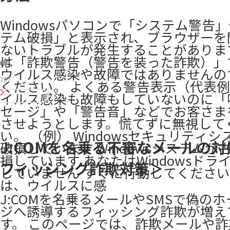
Windowsパソコンで「システム警告
テム破損」と表示され、ブラウザーを
ないトラブルが発生することがありま
は「詐欺警告（警告を装った詐欺）」
ウイルス感染や故障ではありませんの
267
ください。 よくある警告表示（代表例）
イルス感染も故障もしていないのに「
セージ」や「警告音」などでお客さま
させようとします。慌てずに無視して
い。 （例） Windowsセキュリティ
J:COMを名乗る不審なメールの
破損しています Windowsシステムが
損しています あなたはWindowsドラ
フィッシング詐欺対策＞
していません すぐに行動してください
は、ウイルスに感
J:COMを名乗るメールやSMSで偽の
ジへ誘導するフィッシング詐欺が増え
す。 このページでは、詐欺メールや詐