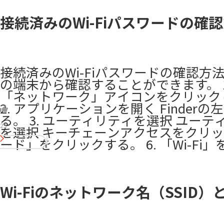
接続済みのWi-Fiパスワードの確認
接続済みのWi-Fiパスワードの確認方法に
の端末から確認することができます。 1.
「ネットワーク」アイコンをクリック
2. アプリケーションを開く Find
る。 3. ユーティリティを選択 ユー
23
を選択 キーチェーンアクセスをクリック
ード」をクリックする。 6. 「Wi-Fi
Wi-Fiのネットワーク名（SSI