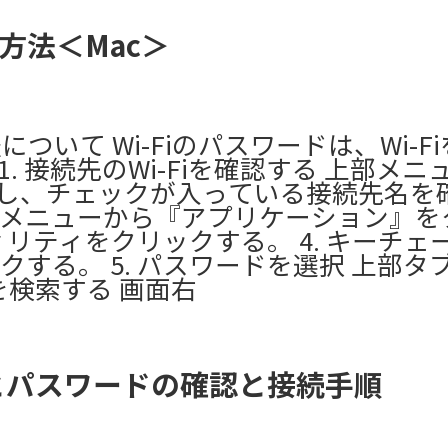
方法＜Mac＞
ついて Wi-Fiのパスワードは、Wi-F
 接続先のWi-Fiを確認する 上部メニ
し、チェックが入っている接続先名を
erの左メニューから『アプリケーション』
ティリティをクリックする。 4. キーチ
する。 5. パスワードを選択 上部タ
」を検索する 画面右
D）とパスワードの確認と接続手順