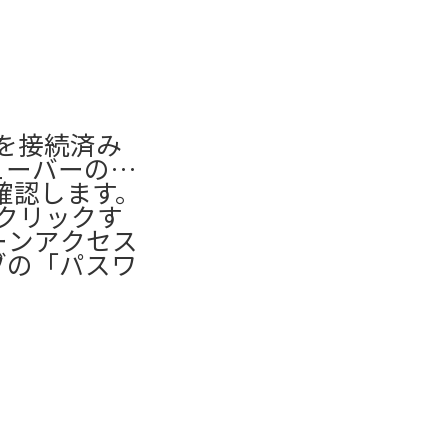
iを接続済み
ューバーの
確認します。
をクリックす
ェーンアクセス
ブの「パスワ