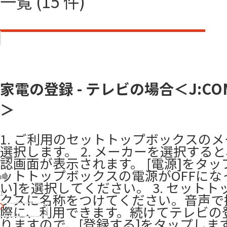
一覧 (15 件)
家電の登録 - テレビの場合＜J:COM
＞
1. ご利用のセットトップボックスの
選択します。 2. メーカーを選択する
認画面が表示されます。 [電源]をタッ
ットトップボックスの電源がOFFにな
い]を選択してください。 3. セットト
1
クスに名称をつけてください。音声で
際に、利用できます。続けてテレビの
りますので、[登録する]をタップします。