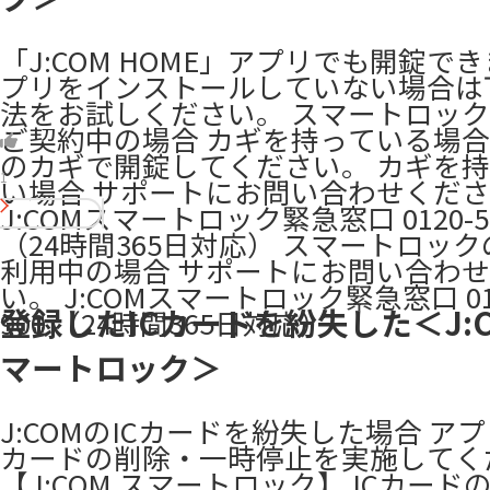
「J:COM HOME」アプリでも開錠で
プリをインストールしていない場合は
法をお試しください。 スマートロッ
ご契約中の場合 カギを持っている場合
のカギで開錠してください。 カギを
1
い場合 サポートにお問い合わせくだ
J:COMスマートロック緊急窓口 0120-58
（24時間365日対応） スマートロッ
利用中の場合 サポートにお問い合わ
い。 J:COMスマートロック緊急窓口 012
登録したICカードを紛失した＜J:C
900 （24時間365日対応）
マートロック＞
J:COMのICカードを紛失した場合 アプ
カードの削除・一時停止を実施してく
【J:COM スマートロック】 ICカード