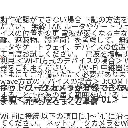
動作確認ができない場合 下記の方法
ださい。 無線 LAN ルータやゲートウ
イスの位置を変更 電波が弱くなる主
離、遮蔽物、設置面）を考慮して、無線 
ータやゲートウェイ、デバイスの位置
13
て再度お試しください。 ​ 電波を増幅
利用 ＜Wi-Fi方式のデバイスの場合＞ Wi
器をご利用ください。（Wi-Fi 中継器
さまにてご準備いただく必要があります
wave方式のデバイスの場合＞ J:COM H
ネットワークカメラが登録できな
提供しているレピータやスマートプラ
することで電波の届く範囲を広げる 
手順＜ネットワークカメラ 01＞
ます。 別途お客さまにご準備
Wi-Fiに接続 以下の項目[1.]～[4.]に
てください。 ネットワークカメラをWi-