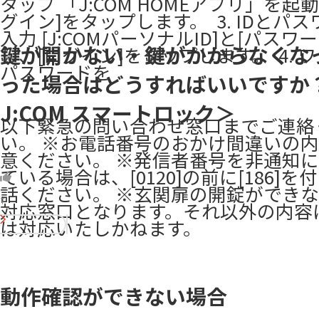
タップ 「J:COM HOMEアプリ」を起
グイン]をタップします。 ​ 3. IDとパ
入力 [J:COMパーソナルID]と[パスワ
鍵が開かない・鍵がかからなくな
し、[ログイン]をタップします。 ​ 4. 
パスワードを
った場合はどうすればいいですか
J:COM スマートロック＞
以下緊急の問い合わせ窓口までご連絡
い。 ※お電話番号のおかけ間違いの
意ください。 ※発信者番号を非通知
ている場合は、[0120]の前に[186]
話ください。 ※玄関扉の開錠ができ
7
対応窓口となります。それ以外の内容
は対応いたしかねます。
動作確認ができない場合