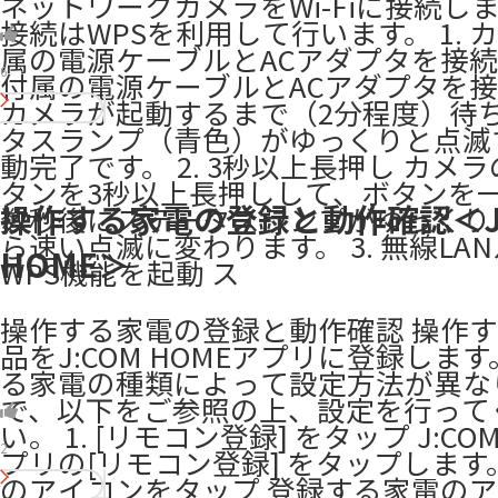
ネットワークカメラをWi-Fiに接続します
接続はWPSを利用して行います。 1. 
属の電源ケーブルとACアダプタを接続
6
付属の電源ケーブルとACアダプタを
カメラが起動するまで（2分程度）待
タスランプ（青色）がゆっくりと点滅
動完了です。 2. 3秒以上長押し カメラ
タンを3秒以上長押しして、ボタンを
操作する家電の登録と動作確認＜J:
数秒後にステータスランプがゆっくり
ら速い点滅に変わります。 3. 無線LA
HOME＞
WPS機能を起動 ス
操作する家電の登録と動作確認 操作
品をJ:COM HOMEアプリに登録します
る家電の種類によって設定方法が異な
で、以下をご参照の上、設定を行って
い。 1. [リモコン登録] をタップ J:CO
2
プリの[リモコン登録] をタップします。 
のアイコンをタップ 登録する家電の