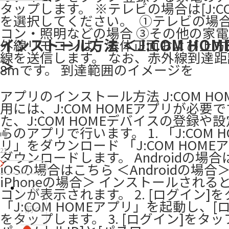
タップします。 ※テレビの場合は[J:COM
を選択してください。 ​ ①テレビの場
コン・照明などの場合 ③その他の家電
インストール方法 ＜J:COM HOM
外線リモコンは、本体正面および上方
線を送信します。 なお、赤外線到達
＞
8mです。 到達範囲のイメージを
アプリのインストール方法 J:COM HO
用には、J:COM HOMEアプリが必要で
た、J:COM HOMEデバイスの登録や
らのアプリで行います。 1. 「J:COM 
リ」をダウンロード 「J:COM HOME
22
ダウンロードします。 Androidの場
iOSの場合はこちら ＜Androidの場合＞
iPhoneの場合＞ インストールされる
コンが表示されます。 2. [ログイン]
「J:COM HOMEアプリ」を起動し、[
前へ
をタップします。 3. [ログイン]をタップ 