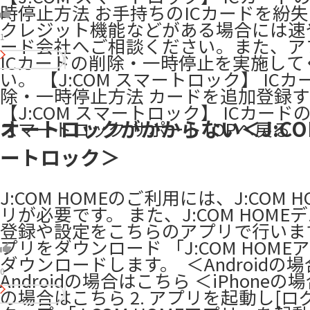
時停止方法 お手持ちのICカードを紛
クレジット機能などがある場合には速
1
ード会社へご相談ください。また、ア
ICカードの削除・一時停止を実施して
い。 【J:COM スマートロック】 IC
除・一時停止方法 カードを追加登録
【J:COM スマートロック】 ICカード
オートロックがかからない＜J:CO
スマートロック サポートTOPへ戻る
ートロック＞
J:COM HOMEのご利用には、J:COM 
リが必要です。 また、J:COM HOME
登録や設定をこちらのアプリで行います。
プリをダウンロード 「J:COM HOME
ダウンロードします。 ​ ＜Androidの
0
Androidの場合はこちら ＜iPhoneの場
の場合はこちら 2. アプリを起動し[ロ