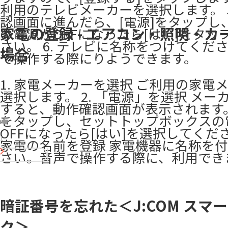
利用のテレビメーカーを選択します。 5
認画面に進んだら、[電源]をタップし
家電の登録 - エアコン・照明・カ
の電源がOFFになったら[はい]をタッ
さい。 6. テレビに名称をつけてくだ
場合
で操作する際にりようできます。
1. 家電メーカーを選択 ご利用の家電
選択します。 2. 「電源」を選択 メー
すると、動作確認画面が表示されます。 
をタップし、セットトップボックスの
OFFになったら[はい]を選択してくださ
1
家電の名前を登録 家電機器に名称を
さい。音声で操作する際に、利用でき
暗証番号を忘れた＜J:COM スマ
ク＞