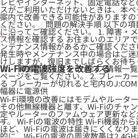
レビやインターネット、固定電話など
スがご利用いただけないときは、本ペ
案内で改善できる可能性がありますの
ください。 ​ ​ 問題の解決手順 以下の項目1
400
に沿ってご確認ください。 1. 障害・
ス情報を確認する お住まいのエリア
ンテナンス情報があるかご確認くださ
発生時やメンテナンス中の場合はご迷
けしますが、復旧までしばらくお待ち
Wi-Fiの電波強度を改善する
い。 障害情報・メンテナンス情報一
ページをご覧ください。 2. ブレーカ
る ブレーカーが切れると宅内のJ:CO
幅器に電源供
Wi-Fi環境の改善にはモデムやルータ
その他無線機器と離す、Wi-Fiのチャ
定やルーターのファムウェア更新など
す。 Wi-Fiの電波の特性 Wi-Fi機器か
ほど、Wi-Fiの電波は届きにくくなりま
178
的に、Wi-Fiの電波の周波数帯は2.4GH