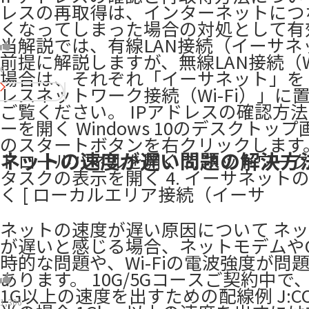
レスの再取得は、インターネットにつ
くなってしまった場合の対処として有
当解説では、有線LAN接続（イーサネ
前提に解説しますが、無線LAN接続（Wi
6
場合は、それぞれ「イーサネット」を
レスネットワーク接続（Wi-Fi）」に
ご覧ください。 IPアドレスの確認方法 
ーを開く Windows 10のデスクトッ
のスタートボタンを右クリックします。 
ネットの速度が遅い問題の解決方
トロールパネルを開く 3. ネットワー
タスクの表示を開く 4. イーサネット
く [ ローカルエリア接続（イーサ
ネットの速度が遅い原因について ネ
が遅いと感じる場合、ネットモデムや
時的な問題や、Wi-Fiの電波強度が問
あります。 10G/5Gコースご契約中で
1G以上の速度を出すための配線例 J:CO
1,306