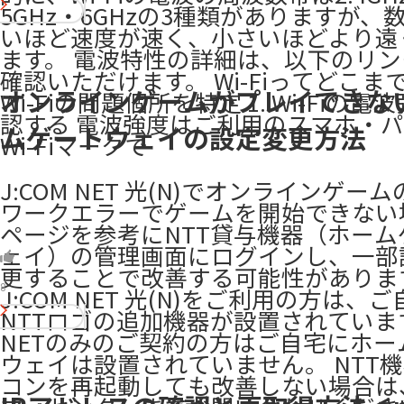
5GHz・6GHzの3種類がありますが、
いほど速度が速く、小さいほどより遠
ます。 電波特性の詳細は、以下のリ
確認いただけます。 Wi-Fiってどこま
オンラインゲームがプレイできな
Wi-Fiの問題個所を特定 1. Wi-Fiの
認する 電波強度はご利用のスマホ・
ムゲートウェイの設定変更方法
Wi-Fiマークで
J:COM NET 光(N)でオンラインゲー
ワークエラーでゲームを開始できない
ページを参考にNTT貸与機器（ホーム
ェイ）の管理画面にログインし、一部
更することで改善する可能性がありま
8
J:COM NET 光(N)をご利用の方は、
NTTロゴの追加機器が設置されています
NETのみのご契約の方はご自宅にホー
ウェイは設置されていません。 NTT
コンを再起動しても改善しない場合は