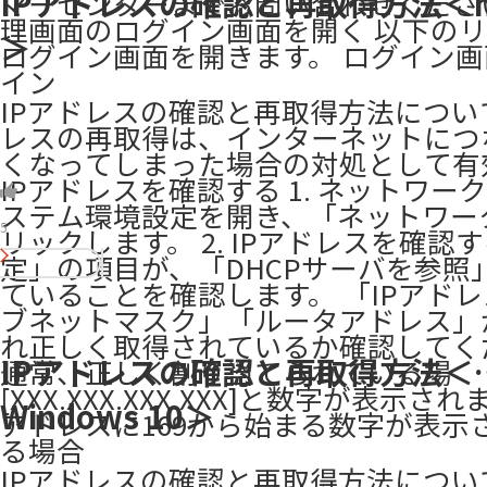
IPアドレスの確認と再取得方法＜m
マーセンターまでお問い合わせください。
理画面のログイン画面を開く 以下の
＞
ログイン画面を開きます。 ログイン画面 
イン
IPアドレスの確認と再取得方法について
レスの再取得は、インターネットにつ
くなってしまった場合の対処として有
IPアドレスを確認する 1. ネットワー
ステム環境設定を開き、「ネットワー
5
リックします。 2. IPアドレスを確認す
定」の項目が、「DHCPサーバを参照
ていることを確認します。 「IPアドレ
ブネットマスク」「ルータアドレス」
れ正しく取得されているか確認してく
IPアドレスの確認と再取得方法＜
通常、正しく割り当てられている場
[XXX.XXX.XXX.XXX]と数字が表示され
Windows 10＞
アドレスに169から始まる数字が表示
る場合
IPアドレスの確認と再取得方法について