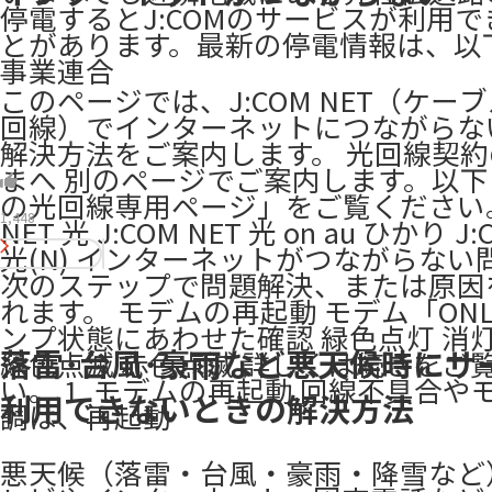
停電するとJ:COMのサービスが利用
とがあります。最新の停電情報は、以
事業連合
このページでは、J:COM NET（ケー
回線）でインターネットにつながらな
解決方法をご案内します。 光回線契
まへ 別のページでご案内します。以
の光回線専用ページ」をご覧ください。 
1,448
NET 光 J:COM NET 光 on au ひかり J:
光(N) インターネットがつながらない
次のステップで問題解決、または原因
れます。 モデムの再起動 モデム「ONL
ンプ状態にあわせた確認 緑色点灯 消灯
落雷･台風･豪雨など悪天候時にサ
緑色点滅 赤色点滅 詳しくは続きをご
い。 1. モデムの再起動 回線不具合や
利用できないときの解決方法
調は、再起動
悪天候（落雷・台風・豪雨・降雪など