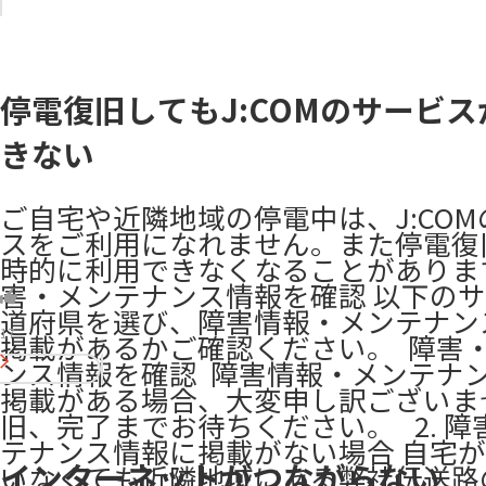
停電復旧してもJ:COMのサービ
きない
ご自宅や近隣地域の停電中は、J:CO
スをご利用になれません。また停電復
時的に利用できなくなることがあります。 
害・メンテナンス情報を確認 以下の
道府県を選び、障害情報・メンテナン
17
掲載があるかご確認ください。 ​ 障害
ンス情報を確認 ​ 障害情報・メンテナ
掲載がある場合、大変申し訳ございま
旧、完了までお待ちください。 ​ ​ 2. 
テナンス情報に掲載がない場合 自宅
インターネットがつながらない
いなくても近隣地域にある弊社伝送路