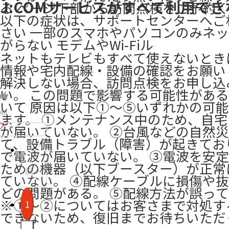
J:COMサービスがすべて利用でき
る ページ下部から訪問点検をご予約
以下の症状は、サポートセンターへご
さい 一部のスマホやパソコンのみネ
がらない モデムやWi-Fiル
ネットもテレビもすべて使えないとき
情報や宅内配線・設備の確認をお願い
解決しない場合、訪問点検をお申し込
い。 この問題で影響する可能性があ
いて 原因は以下①～⑤いずれかの可
60
ます。 ①メンテナンス中のため、自
が届いていない。 ②台風などの自然
て、設備トラブル（障害）が起きてお
で電波が届いていない。 ③電波を安
ための機器（以下ブースター）が正常
前へ
ていない。 ④配線ケーブルに損傷や
どの問題がある。 ⑤配線方法が誤っ
※①～②についてはお客さまで対処す
1
できないため、復旧までお待ちいただ