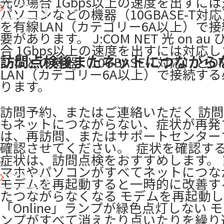
光の場合 1Gbps以上の速度を出すに
パソコンなどの機器（10GBASE-T対応
を有線LAN（カテゴリー6A以上）で
要があります。 J:COM NET 光 on a
合 1Gbps以上の速度を出すには対応
訪問点検後またネットにつながら
ンなどの機器（10GBASE-T対応）とO
LAN（カテゴリー6A以上）で接続す
ります。
訪問予約、またはご連絡いただく 訪
もネットにつながらない、症状が再発
は、再訪問、またはサポートセンター
確認させてください。 ​ 症状を確認す
症状は、訪問点検をおすすめします。
59
マホやパソコンがすべてネットにつな
モデムを再起動すると一時的に改善す
たつながらなくなる モデムを再起動
「Online」ランプが緑色点灯しない 
ンプがすべて消えたり点いたりを繰り