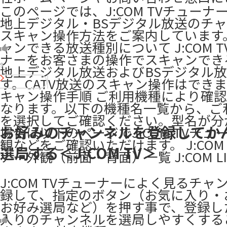
このページでは、J:COM TVチューナ
地上デジタル・BSデジタル放送のチ
スキャン操作方法をご案内しています
ャンできる放送種別について J:COM 
ナーをお客さまの操作でスキャンでき
9
地上デジタル放送およびBSデジタル
す。CATV放送のスキャン操作はできま
キャン操作手順 ご利用機種により確
なります。以下の機種名一覧から、ご
を選択してご確認ください。型名が分
お好みのチャンネルを登録してか
場合は以下のページでJ:COM TVチュ
観などをご確認いただけます。 J:COM
選局する＜J:COM TV＞
ナー外観（前面・背面）一覧 J:COM LI
J:COM TVチューナーによく見るチャ
録して、指定のボタン（お気に入り・
お好み選局など）を押す事で、登録し
入りのチャンネルを選局しやすくする