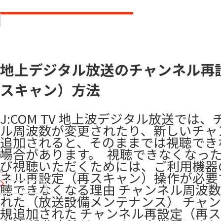
地上デジタル放送のチャンネル再
スキャン）方法
J:COM TV 地上波デジタル放送では
ル周波数が変更されたり、新しいチャ
追加されると、そのままでは視聴でき
場合があります。 ​ 視聴できなくなっ
び視聴いただくためには、ご利用機器
6
ネル再設定（再スキャン）操作が必要です
聴できなくなる理由 チャンネル周波
れた（放送設備メンテナンス） チャ
規追加された チャンネル再設定（再