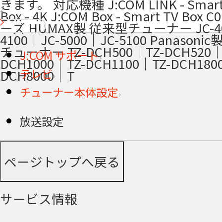
きます。 対応機種 J:COM LINK - Smart
2
Box - 4K J:COM Box - Smart TV Box
ーズ HUMAX製 従来型チューナー JC-40
4100｜JC-5000｜JC-5100 Panasoni
チューナー TZ-DCH500｜TZ-DCH520｜
J:COM サポート
DCH1000｜TZ-DCH1100｜TZ-DCH180
テレビ
DCH8000｜T
チューナー本体設定
放送設定
ページトップへ戻る
サービス情報