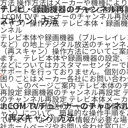
方法 操作方法はメーカーや機種によ
テレビ・録画機器のチャンネル再
す、詳しくは以下リンク先をご参照ください
J:COM TVチューナーのチャンネル再
スキャン）方法
キャン）操作方法 ​テレビ本体・録画
ンネル
テレビ本体や録画機器（ブルーレイレ
など）の地上デジタル放送のチャンネ
（再スキャン）操作方法についてご案
ます。 テレビ本体や録画機器の設定
などについてはカスタマーセンターで
18
サポートを行っておりません。個別の
困りごとはメーカー各社にお問い合わ
い。 このページご案内 テレビ本体の
再設定 録画機器のチャンネル再設定 
のチャンネル再設定 テレビ本体メー
J:COM TVチューナーのチャンネ
地上デジタル放送のチャンネル再設定
ャン）について、簡易的な操作手順を
（再スキャン）方法
ています。 より詳しい情報が必要な
社ホームページやお問い合わせ窓口に