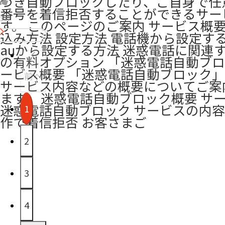
づき自動ブロックしたり、ご自身で任
番号を着信拒否することができるサー
337
す。 このページのご案内 サービス概要
込み方法 設定方法 電話機から設定する
auから設定する方法 迷惑電話に関連
の有料オプション 「迷惑電話自動ブ
ービス概要 「迷惑電話自動ブロック
前へ
サービス内容などの概要についてご案
ます。 迷惑電話自動ブロック概要 サ
迷惑電話自動ブロック サービスの内容
1
作で着信拒否 お客さまご
2
3
4