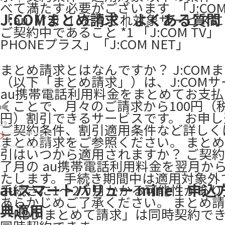
べて満たす必要がございます ​ 「J:CO
J:COMまとめ請求｜よくある質問
「au（*2）」それぞれ対象サービスに
ご契約中であること *1 「J:COM TV」「
PHONEプラス」「J:COM NET」
まとめ請求とはなんですか？ J:COM
（以下「まとめ請求」）は、J:COM
au携帯電話利用料金をまとめてお支
くことで、月々のご請求から100円（税
円）割引できるサービスです。 お申
29
ご契約条件、割引適用条件など詳しくは 
まとめ請求をご参照ください。 まと
引はいつから適用されますか？ ご契
了月の au携帯電話利用料金を翌月か
たします。手続き期間中は適用対象外
auスマートバリュー mine｜申込
手続きに1～2カ月かかる可能性があ
あらかじめご了承ください。 まとめ
典適用
「KDDIまとめて請求」は同時契約で