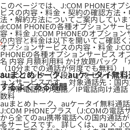
このページでは、J:COM PHONEオ
ビスの内容・料金・契約の確認方法・
法・解約方法についてご案内していま
J:COM PHONEの各種オプションサ
容・料金 J:COM PHONEのオプショ
143
の内容と料金は以下を開いてご確認くだ
オプションサービスの内容・料金 J:C
PHONEの各種オプションサービス オ
名 内容 月額利用料 かけ放題パック 
（10分までの通話が何度でも無料）
auまとめトーク、auケータイ無
ションパック（下段）」をセットにし
ョンサービスです。 対象通話先：国
するよくある質問
／携帯電話向け通話／IP電話向け通話
数料
auまとめトーク、auケータイ無料通
J:COM PHONEプラス（J:COMの電
から全てのau携帯電話への国内通話
るサービスです。 詳しくは、au × J:C