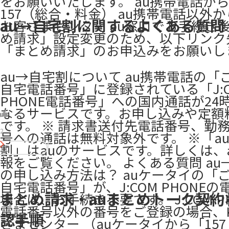
をお願いいたします。 au携帯電話から
157（総合・料金） au携帯電話以外から
au→自宅割に関するよくある質問
お客さまセンター au窓口でお手続き
め請求」設定変更のため、以下リンク
「まとめ請求」のお申込みをお願いします
au→自宅割について au携帯電話の「
自宅電話番号」に登録されている「J:C
PHONE電話番号」への国内通話が24
なるサービスです。お申し込みや定額
です。 ※ 請求書送付先電話番号、勤
2
号への通話は無料対象外です。 ※「a
割」はauのサービスです。詳しくは、
報をご覧ください。 よくある質問 au
の申し込み方法は？ auケータイの「
自宅電話番号」が、J:COM PHONE
まとめ請求・auまとめトーク契約
場合は、お手続き不要です。 J:COM P
電話番号以外の番号をご登録の場合、K
認手順
さまセンター （auケータイから「157