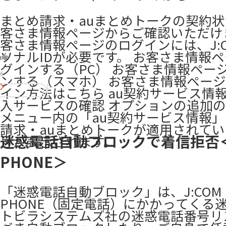
まとめ請求・auまとめトークの契約
客さま情報ページからご確認いただけ
客さま情報ページのログインには、J:
ソナルIDが必要です。 お客さま情報
グインする（PC） お客さま情報ペー
6
ンする（スマホ） お客さま情報ペー
イン方法はこちら au契約サービス情報
入サービスの確認 オプションの追加
メニュー内の「au契約サービス情報
請求・auまとめトークが適用されて
迷惑電話自動ブロックで着信拒否＜
号が表示されます。 ​
PHONE＞
「迷惑電話自動ブロック」は、J:COM
PHONE（固定電話）にかかってくる
トビラシステムズ社の迷惑電話番号リ