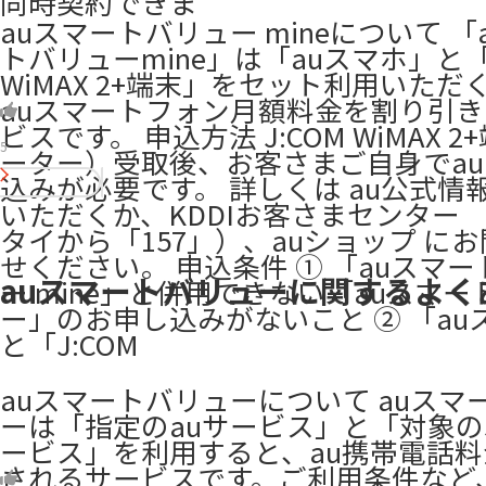
同時契約できま
auスマートバリュー mineについて 「
トバリューmine」は「auスマホ」と「J
WiMAX 2+端末」をセット利用いただ
auスマートフォン月額料金を割り引
ビスです。 申込方法 J:COM WiMAX 
5
ーター）受取後、お客さまご自身でa
込みが必要です。 詳しくは au公式情
いただくか、KDDIお客さまセンター 
タイから「157」）、auショップ に
せください。 申込条件 ① 「auスマ
auスマートバリューに関するよく
ー mine」と併用できない「auスマ
ー」のお申し込みがないこと ② 「au
と「J:COM
auスマートバリューについて auスマ
ーは「指定のauサービス」と「対象のJ
ービス」を利用すると、au携帯電話
されるサービスです。ご利用条件など