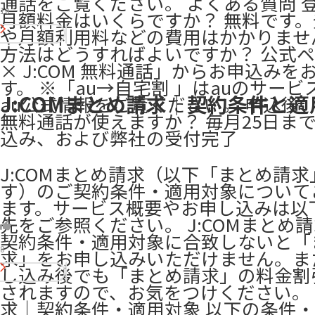
通話をご覧ください。 よくある質問 
10
月額料金はいくらですか？ 無料です
や月額利用料などの費用はかかりませ
方法はどうすればよいですか？ 公式ペ
× J:COM 無料通話」からお申込みを
す。 ※「au→自宅割 」はauのサービ
J:COMまとめ請求｜契約条件と適
au公式情報をご覧ください。 申込後
無料通話が使えますか？ 毎月25日ま
込み、および弊社の受付完了
J:COMまとめ請求（以下「まとめ請求
す）のご契約条件・適用対象について
ます。サービス概要やお申し込みは以
先をご参照ください。 ​J:COMまとめ
契約条件・適用対象に合致しないと「
8
求」をお申し込みいただけません。ま
し込み後でも「まとめ請求」の料金割
されますので、お気をつけください。 ​
求｜契約条件・適用対象 以下の条件