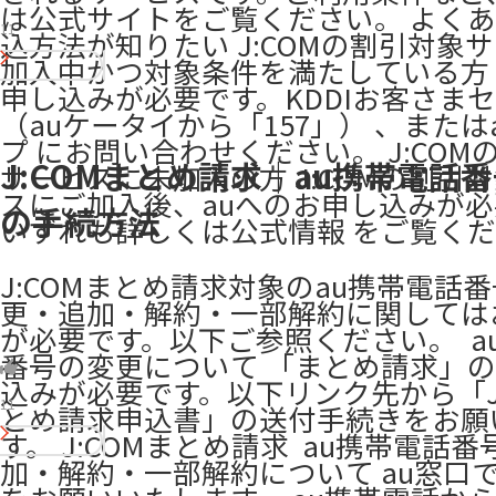
は公式サイトをご覧ください。 よくあ
11
込方法が知りたい J:COMの割引対象
加入中かつ対象条件を満たしている方 
申し込みが必要です。KDDIお客さま
（auケータイから「157」） 、または
プ にお問い合わせください。 J:COM
J:COMまとめ請求｜au携帯電話
サービスに未加入の方 J:COMの割引
スにご加入後、auへのお申し込みが必
の手続方法
いずれも詳しくは公式情報 をご覧く
J:COMまとめ請求対象のau携帯電話
更・追加・解約・一部解約に関しては
が必要です。以下ご参照ください。 ​ a
番号の変更について 「まとめ請求」
込みが必要です。以下リンク先から「J:
11
とめ請求申込書」の送付手続きをお願
す。 ​J:COMまとめ請求 ​ au携帯電話
加・解約・一部解約について au窓口