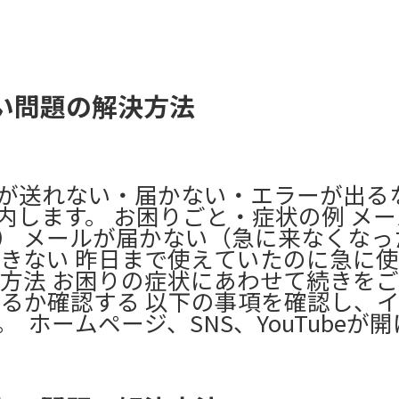
い問題の解決方法
メールが送れない・届かない・エラーが出
内します。 お困りごと・症状の例 メ
） メールが届かない（急に来なくなっ
できない 昨日まで使えていたのに急に
決方法 お困りの症状にあわせて続きを
ているか確認する 以下の事項を確認し、
 ホームページ、SNS、YouTubeが開