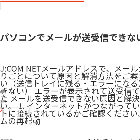
パソコンでメールが送受信できな
J:COM NETメールアドレスで、
りごとについて原因と解消方法をご案
い（送信トレイに残る・エラーになる
きない） エラーが表示されて送受信
た メールを送受信できない原因と解
362
い。 1. インターネットがつながっ
トに接続されているかご確認ください。 ​
ムの再起動