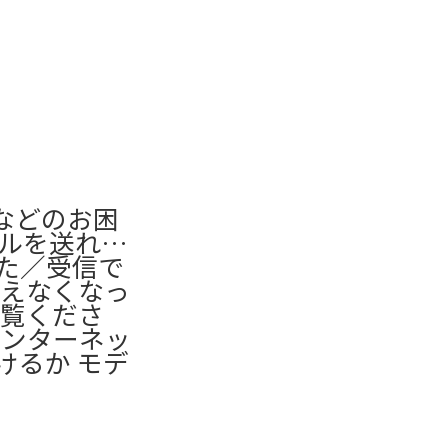
るなどのお困
ールを送れな
た／受信で
使えなくなっ
ご覧くださ
インターネッ
けるか モデ