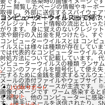
要です。 ※感染時の画像イメージです ​
ガー 閲覧したページの情報やキーボ
取得し、外部に送信するスパイウェア
コンピューターウイルスって何？
ョッピングサイトやネット銀行のパス
クレジットカード情報の流出といった
がります。 身に覚えのないクレジッ
求や銀行の入出金を見つけたら、すぐ
コンピューターウイルスとは コンピ
イルスには様々は種類が存在していま
では代表的なコンピューターウイルス
対処方法について記載しています。 
ンピューターウイルスの種類 ランサム
52
ソコンのファイルを暗号化して使え失
元するために金銭を要求するマルウェ
メールの添付ファイルやウェブサイト
クから感染するケースが主流です。 
J:COM サポート
画像イメージです ​ ワーム 感染する
ネット
を複製し、他のコンピューターに感染
す。 勝手にメールを送信されたり、S
セキュリティ