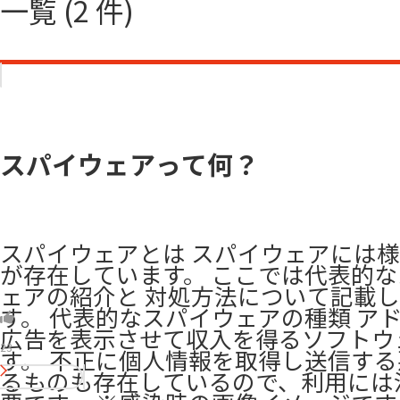
一覧 (2 件)
スパイウェアって何？
スパイウェアとは スパイウェアには
が存在しています。 ここでは代表的
ェアの紹介と 対処方法について記載
す。 代表的なスパイウェアの種類 ア
広告を表示させて収入を得るソフトウ
23
す。 不正に個人情報を取得し送信す
るものも存在しているので、利用には