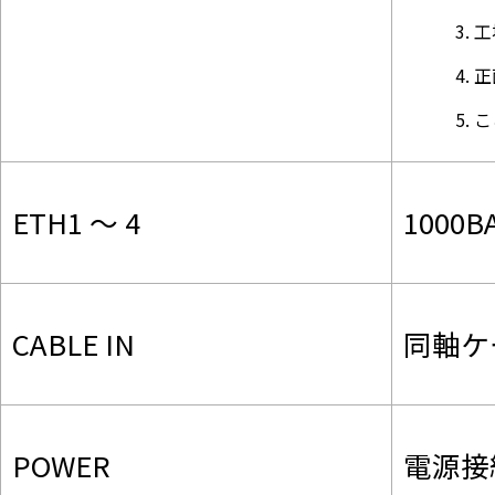
工
正
こ
ETH1 ～ 4
1000B
CABLE IN
同軸ケ
POWER
電源接