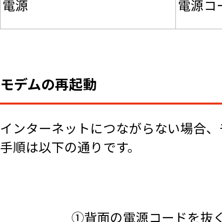
電源
電源コ
モデムの再起動
インターネットにつながらない場合、
手順は以下の通りです。
①背面の電源コードを抜