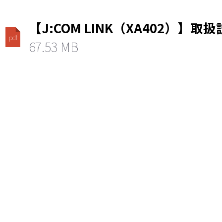
【J:COM LINK（XA402）】取
pdf
67.53 MB