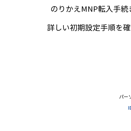
のりかえMNP転入手
詳しい初期設定手順を確
パー