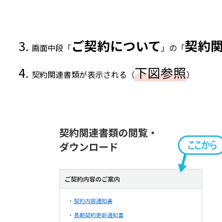
ご契約について
契約
画面中段「
」の「
下図参照
契約関連書類が表示される（
）