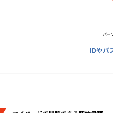
パー
IDや