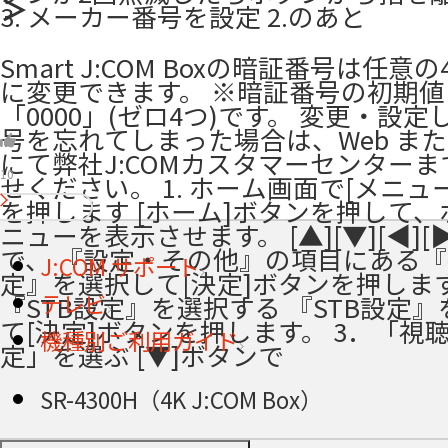
＞
3. メーカー番号を設定 2.のあと
Smart J:COM Boxの暗証番号は任意
に変更できます。 ※暗証番号の初期値
「0000」(ゼロ4つ)です。 変更・設
号を忘れてしまった場合は、Web また
にて弊社J:COMカスタマーセンター
10
せください。 1. ホーム画面で[メニュ
を押します [ホーム]ボタンを押して
ニューを表示させます。 [▲][▼][◀][
で、 『設定・その他』の項目にある
J:COM サポート
定』を選択して[決定]ボタンを押します。
テレビ
『STB設定』を選択する 『STB設定
て[決定]ボタンを押します。 3．「視
機種別ご利用ガイド
定」を選ぶ [▼]ボタンで
SR-4300H（4K J:COM Box）