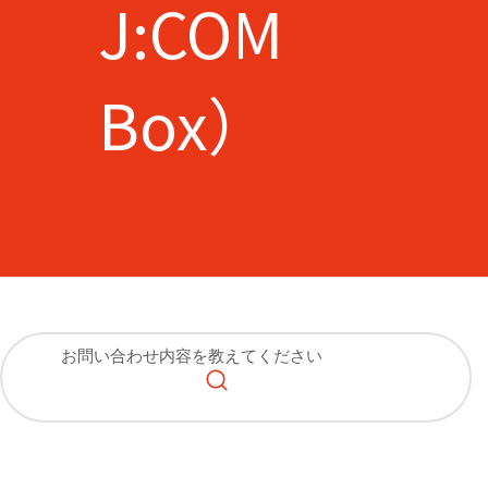
J:COM
Box）