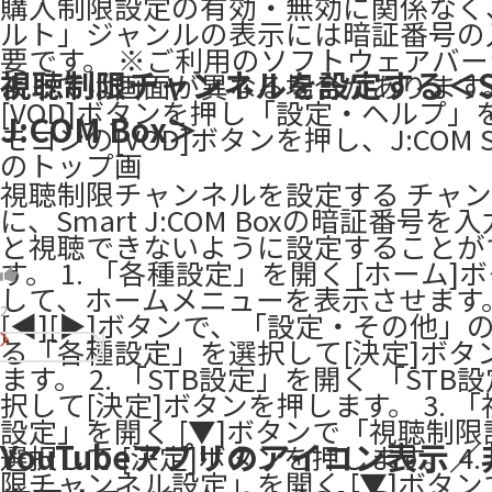
購入制限設定の有効・無効に関係なく
ルト」ジャンルの表示には暗証番号の
要です。 ※ご利用のソフトウェアバ
視聴制限チャンネルを設定する＜Sm
よっては画面が異なる場合があります。 ​
[VOD]ボタンを押し「設定・ヘルプ」
J:COM Box＞
モコンの[VOD]ボタンを押し、J:COM S
のトップ画
視聴制限チャンネルを設定する チャ
に、Smart J:COM Boxの暗証番号を
と視聴できないように設定することが
す。 1. 「各種設定」を開く [ホーム]
して、ホームメニューを表示させます。 [
2
[◀][▶]ボタンで、「設定・その他」
る「各種設定」を選択して[決定]ボタ
ます。 2. 「STB設定」を開く 「STB
択して[決定]ボタンを押します。 3. 
設定」を開く [▼]ボタンで「視聴制
YouTubeアプリのアイコン表示
選択して [決定]ボタンを押します。 4.
限チャンネル設定」を開く [▼]ボタ