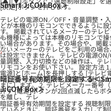
[▲][▼]ボタンで「選局制限設定」を
Smart J:COM Box＞
[決定]ボタンを押します。
テレビの電源ON／OFF・音量調整・
どが本機のリモコンでできるように設
す。 掲載されているメーカーのテレ
も機種によっては本機のリモコンで操
い場合があります。その場合や、掲載
180
ないメーカーのテレビをご利用の場合
は設定できません。 テレビの電源ON/
量調整、入力切換などの操作は、テレ
リモコンをお使い下さい。 設定方法 1.
電源]と[ホーム]を長押しする [テレビ
暗証番号有効期限を設定する＜Sma
ンと[ホーム]ボタンを、同時に3秒以
まにします。 2. テレビメーカー番号
J:COM Box＞
押す [電源]ボタンが2回点滅したらボ
を離し、テレ
暗証番号有効期間を設定する ​視聴制
ているときに、暗証番号を入力して制