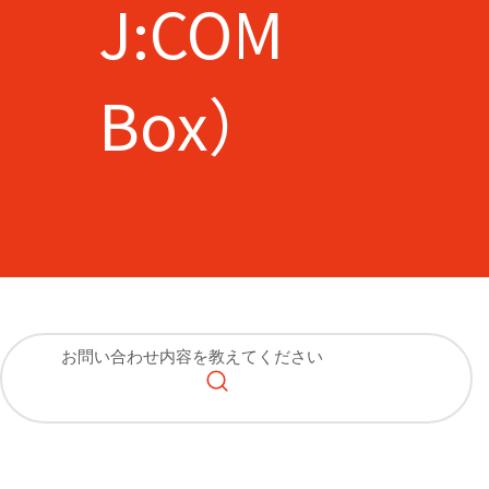
J:COM
Box）