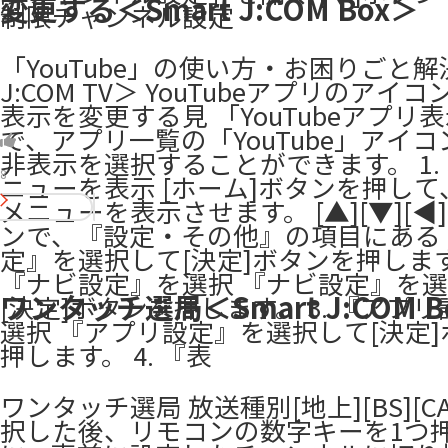
変更する＜Smart J:COM Box＞
制限チャンネル設定
「YouTube」の使い方・お困りごと解
J:COM TV＞ YouTubeアプリのアイ
表示を変更する見 「YouTubeアプリ
で、アプリ一覧の「YouTube」アイコ
非表示を選択することができます。 1.
8
ニューを表示 [ホーム]ボタンを押し
メニューを表示させます。 [▲][▼][◀]
ンで、『設定・その他』の項目にある
定』を選択して[決定]ボタンを押します。
『ナビ設定』を選択 『ナビ設定』を
ワンタッチ選局＜Smart J:COM B
[決定]ボタンを押します。 3. 『アプ
選択 『アプリ設定』を選択して[決定
押します。 4. 『表
​​ワンタッチ選局 放送種別[地上][BS][CA
択した後、リモコンの数字キーを1つ