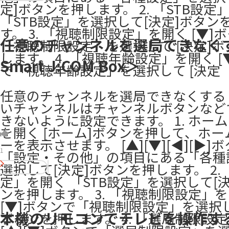
定]ボタンを押します。 2. 「STB設定
「STB設定」を選択して[決定]ボタン
す。 3. 「視聴制限設定」を開く [▼]
任意のチャンネルを選局できなく
「視聴制限設定」を選択して [決定]
します。 4. 「視聴年齢設定」を開く [
Smart J:COM Box＞
で「視聴年齢設定」を選択して [決定
任意のチャンネルを選局できなくする
いチャンネルはチャンネルボタンなど
きないように設定できます。 1. ホー
を開く [ホーム]ボタンを押して、ホ
ーを表示させます。 [▲][▼][◀][▶]
1
「設定・その他」の項目にある「各種
選択して[決定]ボタンを押します。 2. 
定」を開く 「STB設定」を選択して[
ンを押します。 3. 「視聴制限設定」を開
[▼]ボタンで「視聴制限設定」を選択し
本機のリモコンでテレビを操作す
ボタンを押します。 4. 「選局制限設