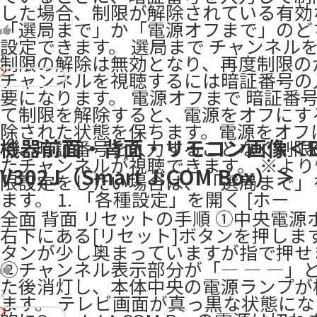
した場合、制限が解除されている有効
「選局まで」か「電源オフまで」のど
設定できます。 選局まで チャンネル
4
制限の解除は無効となり、再度制限の
チャンネルを視聴するには暗証番号の
要になります。 電源オフまで 暗証番
て制限を解除すると、電源をオフにす
除された状態を保ちます。電源をオフ
機器前面・背面・リモコン画像＜B
で、暗証番号を入力することなく制限
たチャンネルが視聴できます。 ※よ
V302J（Smart J:COM Box）＞
限設定をしたい場合は、「選局まで」
ます。 1. 「各種設定」を開く [ホー
全面 背面 リセットの手順 ①中央電源
右下にある[リセット]ボタンを押します
タンが少し奥まっていますが指で押せ
②チャンネル表示部分が「― ― ―」
た後消灯し、本体中央の電源ランプが
2
ます。 テレビ画面が真っ黒な状態に