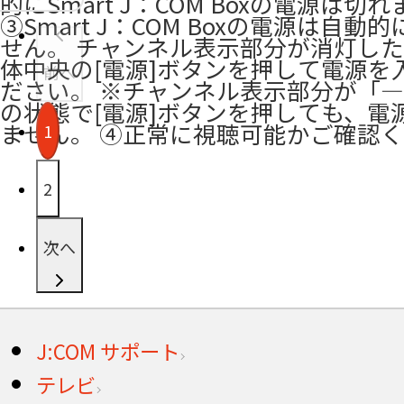
的にSmart J：COM Boxの電源は切
③Smart J：COM Boxの電源は自動
せん。 チャンネル表示部分が消灯し
体中央の[電源]ボタンを押して電源を
前へ
ださい。 ※チャンネル表示部分が「― 
の状態で[電源]ボタンを押しても、電
ません。 ④正常に視聴可能かご確認
1
2
次へ
J:COM サポート
テレビ