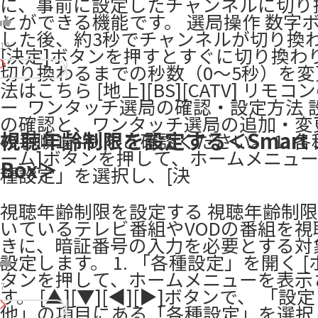
に、事前に設定したチャンネルに切り
とができる機能です。 選局操作 数字
した後、約3秒でチャンネルが切り換
19
[決定]ボタンを押すとすぐに切り換わ
切り換わるまでの秒数（0～5秒）を
法はこちら [地上][BS][CATV] リモ
ー ​ ワンタッチ選局の確認・設定方法
の確認と、ワンタッチ選局の追加・変
視聴年齢制限を設定する＜Smart J
の手順1.～9.をご確認ください。 1. 各
ーム]ボタンを押して、ホームメニュ
Box＞
種設定」を選択し、[決
視聴年齢制限を設定する 視聴年齢制
いているテレビ番組やVODの番組を視
きに、暗証番号の入力を必要とする対
設定します。 1. 「各種設定」を開く [
タンを押して、ホームメニューを表示
7
す。 [▲][▼][◀][▶]ボタンで、 「設
他」の項目にある「各種設定」を選択