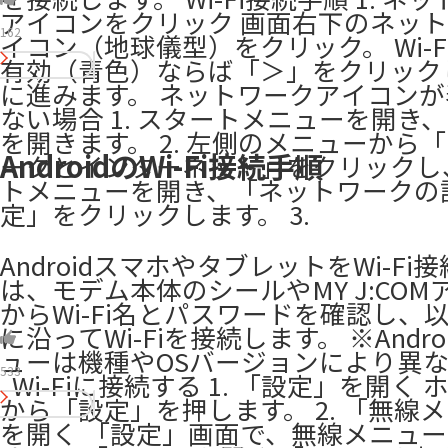
アイコンをクリック 画面右下のネッ
162
イコン（地球儀型）をクリック。 Wi-F
有効（青色）ならば「＞」をクリック
に進みます。 ネットワークアイコン
ない場合 1. スタートメニューを開き
を開きます。 2. 左側のメニューから
AndroidのWi-Fi接続手順
ークとインターネット」をクリックし
トメニューを開き、「ネットワークの
定」をクリックします。 3.
AndroidスマホやタブレットをWi-Fi
は、モデム本体のシールやMY J:COM
からWi-Fi名とパスワードを確認し、
に沿ってWi-Fiを接続します。 ※Andr
ューは機種やOSバージョンにより異なり
533
​ ​ Wi-Fiに接続する 1. 「設定」を開く
から「設定」を押します。 2. 「無線
を開く 「設定」画面で、無線メニュ