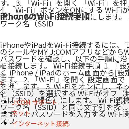
す。 3. 「Wi-Fi」を開く 「Wi-Fi」
4. 「Wi-Fi」ボタンをONにする Wi-F
iPhoneのWi-Fi接続手順
色）ならばオン（色付き）にします。 5
ワーク名（SSID
iPhoneやiPadをWi-Fi接続するには
のシールやMY J:COMアプリなどからWi
パスワードを確認し、以下の手順に沿って
を接続します。 Wi-Fi接続手順 ​ 1. 
く iPhone / iPadのホーム画面から[
297
ます。 2. 「Wi-Fi」を開く 設定画面で「
を押します。 3. Wi-Fiをオンにし、
名（SSID）を選択する Wi-Fiがオフ
らばオン（緑色）にします。 Wi-Fi親
J:COM サポート
ワーク名（SSID）と同じ文字列を探
ネット
ます。 4. パスワードを入力する Wi-F
スワー
インターネット接続