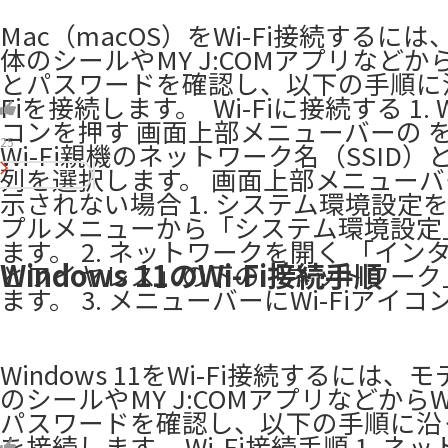
Mac（macOS）をWi-Fi接続するに
体のシールやMY J:COMアプリなどからW
とパスワードを確認し、以下の手順に沿
Fiを接続します。 ​ Wi-Fiに接続する 1. 
コンを押す 画面上部メニューバーの 
25
Wi-Fi親機のネットワーク名（SSID
列を選択します。 画面上部メニューバ
示されない場合 1. システム環境設定を
プルメニューから「システム環境設定
ます。 2. ネットワークを開く 「イン
Windows 11のWi-Fi接続手順
とワイヤレス」の下の「ネットワーク
ます。 3. メニューバーにWi-Fiアイ
Windows 11をWi-Fi接続するには、
のシールやMY J:COMアプリなどからWi
パスワードを確認し、以下の手順に沿って
を接続します。 Wi-Fi接続手順 1. ネ