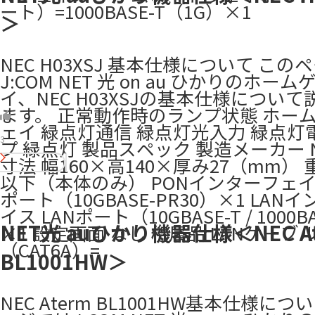
ート）=1000BASE-T（1G）×1
＞
NEC H03XSJ 基本仕様について この
J:COM NET 光 on au ひかりのホー
イ、NEC H03XSJの基本仕様につい
ます。 正常動作時のランプ状態 ホー
ェイ 緑点灯通信 緑点灯光入力 緑点灯
3
プ 緑点灯​ 製品スペック 製造メーカー N
寸法 幅160×高140×厚み27（mm） 重
以下（本体のみ） PONインターフェイス
ポート（10GBASE-PR30）×1 LAN
イス LANポート（10GBASE-T / 1000B
NET光 auひかり機器仕様＜NEC At
×1 設定画面 なし 付属品 LANケーブ
（CAT6A）=
BL1001HW＞
NEC Aterm BL1001HW基本仕様につ