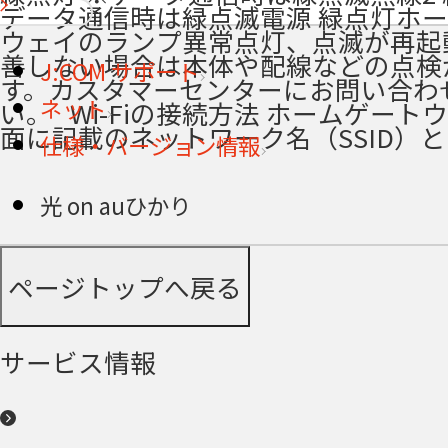
データ通信時は緑点滅電源 ​緑点灯ホ
ウェイのランプ異常点灯、点滅が再起
善しない場合は本体や配線などの点検
J:COM サポート
す。カスタマーセンターにお問い合わ
ネット
い。 ​ ​ Wi-Fiの接続方法 ホームゲー
面に記載のネットワーク名（SSID）
仕様・バージョン情報
光 on auひかり
ページトップへ戻る
サービス情報