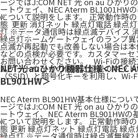
ージではJ:COM NET 光 on au ひか
ートウェイ、NEC Aterm BL1001H
について説明をします。 正常動作時
態 ​​ 更新 消灯ネット 緑点灯電話 緑点
32
灯 ※データ通信時は緑点滅デバイス 
緑点灯ホームゲートウェイのランプ異
点滅が再起動でも改善しない場合は本
などの点検が必要です。カスタマーセ
お問い合わせください。 ​ ​ Wi-Fiの接
NET光 auひかり機器仕様＜NEC At
ムゲートウェイの側面に記載のネット
（SSID）と暗号化キーを利用し、Wi-F
BL901HW＞
NEC Aterm BL901HW基本仕様につ
ージではJ:COM NET 光 on au ひか
ートウェイ、NEC Aterm BL901HW
について説明をします。 正常動作時
態 更新 ​緑点灯ネット ​緑点灯電話 ​緑点灯
13
緑点灯 ※データ通信時は緑点滅無線2 ​