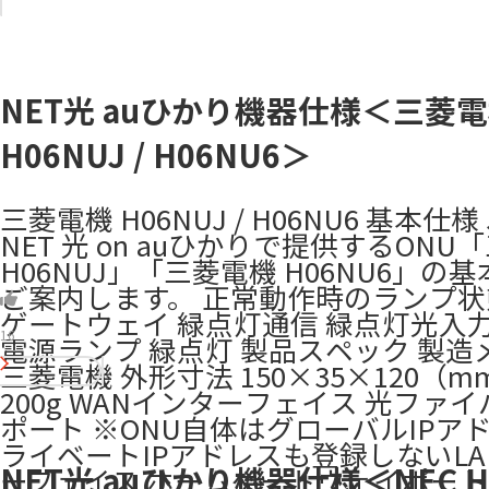
NET光 auひかり機器仕様＜三菱
H06NUJ / H06NU6＞
三菱電機 H06NUJ / H06NU6 基本仕様 
NET 光 on auひかりで提供するONU
H06NUJ」「三菱電機 H06NU6」の
ご案内します。 正常動作時のランプ状
ゲートウェイ 緑点灯通信 緑点灯光入力
16
電源ランプ 緑点灯 製品スペック 製造
三菱電機 外形寸法 150×35×120（m
200g WANインターフェイス 光ファ
ポート ※ONU自体はグローバルIPア
ライベートIPアドレスも登録しないLA
NET光 auひかり機器仕様＜NEC H0
ーフェイス ホームゲートウェイポート