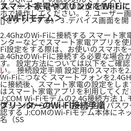
スマート家電やプリンタをWi-Fi
す。 ※スマート家電の設定に使用し
ホで操作してください。 2. ユーザー
＜Wi-Fiモデム＞
[]をタップする。 3 .デバイス画面を開
2.4GhzのWi-Fiに接続する スマート
ンターなどでスマート家電アプリを使用
Fi設定をする際は、お使いのスマホを
2.4GhzのWi-Fiに接続する必要な場
す。 設定方法については以下をご確
36
い。 接続設定手順 設定用のスマホを2.
Wi-Fiにつなぐ スマートフォンを2.4GHz
に接続後、スマート家電の設定をしま
はスマート家電アプリを利用してくだ
J:COM Wi-Fiモデムの2.4G接続方法 1
プリンターのWi‑Fi接続手順
体シールからネットワーク名とパスワ
認する J:COMのWi-Fiモデム本体に
名（SS