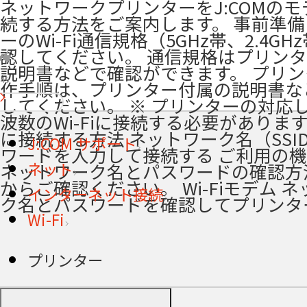
ネットワークプリンターをJ:COMの
続する方法をご案内します。 事前準備
ーのWi-Fi通信規格（5GHz帯、2.4GH
認してください。 通信規格はプリン
説明書などで確認ができます。 プリ
45
作手順は、プリンター付属の説明書な
してください。 ※ プリンターの対応
波数のWi-Fiに接続する必要があります。 
に接続する方法 ネットワーク名（SSI
J:COM サポート
ワードを入力して接続する ご利用の
ネット
ネットワーク名とパスワードの確認方
からご確認ください。 Wi-Fiモデム 
インターネット接続
ク名とパスワードを確認してプリンタ
Wi-Fi
プリンター