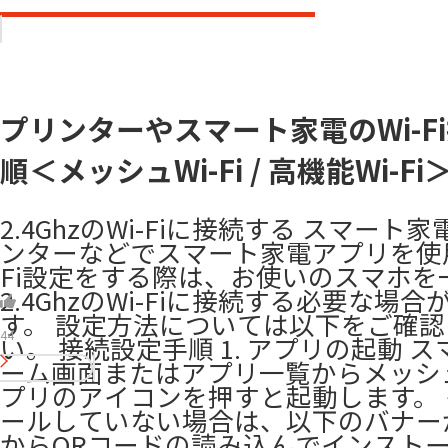
プリンターやスマート家電のWi-F
順＜メッシュWi-Fi / 高機能Wi-Fi
2.4GhzのWi-Fiに接続する スマート
ンターなどでスマート家電アプリを使用
Fi設定をする際は、お使いのスマホを
2.4GhzのWi-Fiに接続する必要な場
す。 設定方法については以下をご確
44
い。 接続設定手順 1. アプリの起動 
ーム画面またはアプリ一覧からメッシュW
プリのアイコンを押すと起動します。
ールしていない場合は、以下のバナー
からQRコードの読み込んでインスト