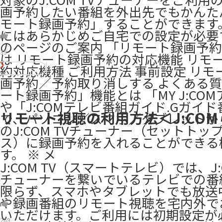
画予約したい番組を外出先でもかんた
モート録画予約」することができます
にはあらかじめご自宅での設定が必要
のページのご案内 「リモート録画予
33
は リモート録画予約の対応機能 リモ
約対応機種 ご利用方法 事前設定 リモ
画予約／予約取り消しする よくある質
ート録画予約」機能とは 「MY J:CO
や「J:COMテレビ番組ガイド.Gガイ
リモート視聴の利用方法＜J:COM 
で、パソコン／スマホ／タブレットか
のJ:COM TVチューナー（セットトッ
ス）に録画予約を入れることができる
す。 ※ メ
J:COM TV（スマートテレビ）では、J:C
チューナーを繋いでいるテレビでの番
限らず、スマホやタブレットでも放送
や録画番組のリモート視聴を宅内外で
いただけます。ご利用には初期設定が
269