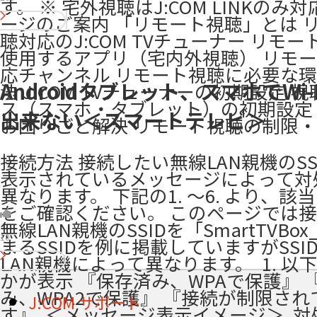
す。 ※ 宅外視聴はJ:COM LINKのみ対
ージのご案内 「リモート視聴」とは 
聴対応のJ:COM TVチューナー リモ
使用するアプリ（宅内外視聴） リモ
応チャンネル リモート視聴に必要な環
Androidタブレット、スマホでWi-
法 J:COM TVチューナーの初期設定 
ス（スマホ・タブレット）の初期設定
出来ない＜スマートテレビ＞
お困りごと解決 リモート視聴の制限
接続方法 接続したい無線LAN親機のSS
表示されているメッセージによって対
異なります。 下記の1. ～6. より、該
をご確認ください。 このページでは
無線LAN親機のSSIDを「SmartTVBo
10
まるSSIDを例に掲載していますがSSI
LAN親機によって異なります。 ​ 1. 
かが表示 『保存済み、WPAで保護』 
み、WPA2で保護』 『接続が制限され
J:COM サポート
す』 ​ ＜メッセージ表示イメージ＞ ​ 