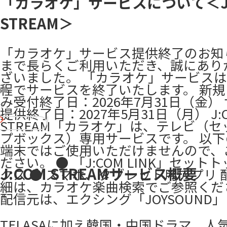
「カラオケ」サービスについて＜J:
STREAM＞
「カラオケ」サービス提供終了のお知
まで長らくご利用いただき、誠にあり
ざいました。 「カラオケ」サービス
程でサービスを終了いたします。 新
み受付終了日：2026年7月31日（金）
7
提供終了日：2027年5月31日（月） J:
STREAM「カラオケ」は、テレビ（セ
プボックス）専用サービスです。 以
端末ではご使用いただけませんので、
ださい。 ● 「J:COM LINK」セット
J:COM STREAMサービス概要
クス ● スマホ、タブレット用アプリ 
細は、カラオケ楽曲検索でご参照くだ
配信元は、エクシング「JOYSOUND」 ​
TELASAに加え韓国・中国ドラマ、人