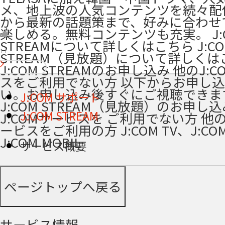
メ、地上波の人気コンテンツを続々配
から最新の話題策まで、好みに合わせ
楽しめる。無料コンテンツも充実。 J:
STREAMについて詳しくはこちら J:CO
17
STREAM（見放題）について詳しくは
J:COM STREAMのお申し込み 他のJ:
スをご利用でない方 以下からお申し
い。お申し込み後すぐにご視聴できま
J:COM サポート
J:COM STREAM（見放題）のお申し込
J:COM STREAM
J:COMサービスを ご利用でない方 他の
ービスをご利用の方 J:COM TV、J:COM
J:COM MOBIL
サービス概要
ページトップへ戻る
サービス情報