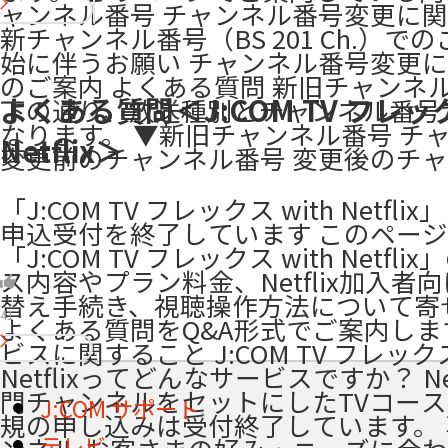
ャンネル番号 チャンネル番号変更に
新チャンネル番号（BS 201 Ch.）で
始に伴うお願い チャンネル番号変更
のご案内 よくある質問 新旧チャンネル
よくある質問＜J:COM TV フレック
下の通り、放送種別とチャンネル番号
なります。 ▼新旧チャンネル番号 チ
Netflix＞
変更前のチャンネル番号 変更後のチ
「J:COM TV フレックス with Netfl
申込受付を終了しています このペー
「J:COM TV フレックス with Netfl
ス内容やプラン料金、Netflix加入者
替え手続き、視聴操作方法について寄
41
よくある質問をQ&A形式でご案内しま
ビスに関すること J:COM TV フレックス 
Netflixってどんなサービスですか？ Net
門チャンネルをセットにしたTVコー
J:COM サポート
規の申し込みは受付終了しています。
テレビ