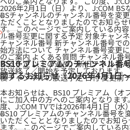
へのご案内となります。 この度、J:CO
2026年2月1日（日）より、J:COM B
BSチャンネルのチャンネル番号を変
ただくこととなりましたのでお知らせ
336
す。 このページでご案内している内容
ル番号変更に関する予定 対象チャン
チャンネル番号 新チャンネル番号で
始方法について チャンネル番号変更
のご案内 よくある質問 チャンネル番
BS10 プレミアムのチャンネル番
する予定 以下の通り、新旧チャンネ
放送終了／開始を予定しております。
関するお知らせ（2026年4月1日
後チャンネルの放送予定 日付 変更前
本お知らせは、BS10 プレミアム（オ
にご加入中の方へのご案内となります
度、J:COM TVでは2026年4月1日（
BS10 プレミアムのチャンネル番号を
いただくこととなりましたのでお知ら
46
ます。 このページでご案内している内