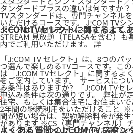
スタンダードとシン・スタンダード／
タンダードプラスの違いは何ですか？ J
TVスタンダードは、専門チャンネル
いただけるコースです。 J:COM TV
J:COM TVセレクトに関するよく
ダードは、専門チャンネルに加えて、J:
STREAM 見放題（TELASAを含む）
内でご利用いただけます。 詳
「J:COM TV セレクト」は、8つのパ
つ選んで楽しめるTVコースです。こ
は「J:COM TVセレクト」に関するよ
をご案内しています。 ​ サービスについ
み条件はありますか? ​ 「J:COM TV
29
申込み条件は次の通りです。 ​ 弊社が
住宅、もしくは集合住宅にお住まいで
2年間の継続利用をいただけること ​ 
間が短い場合は、契約解除料金が発生
があります ※CS（専門チャンネル）
よくある質問＜J:COM TV スタ
パックは、７つのプランからお選びい