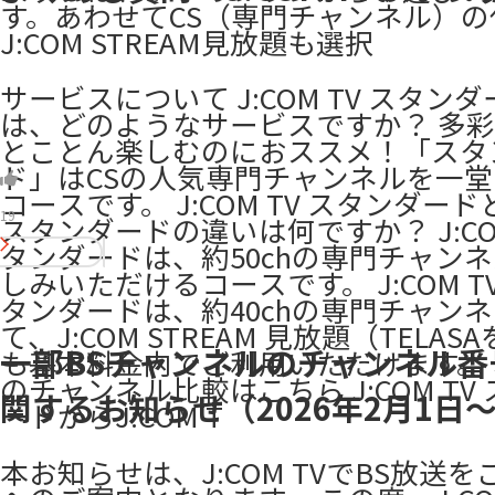
す。あわせてCS（専門チャンネル）の
J:COM STREAM見放題も選択
サービスについて J:COM TV スタン
は、どのようなサービスですか？ 多
とことん楽しむのにおススメ！「スタ
ド」はCSの人気専門チャンネルを一
コースです。 J:COM TV スタンダー
19
スタンダードの違いは何ですか？ J:CO
タンダードは、約50chの専門チャン
しみいただけるコースです。 J:COM 
タンダードは、約40chの専門チャン
て、J:COM STREAM 見放題（TELAS
一部BSチャンネルのチャンネル番
も基本料金内でご利用いただけます。
のチャンネル比較はこちら J:COM TV
関するお知らせ（2026年2月1日
ードからJ:COM T
本お知らせは、J:COM TVでBS放送