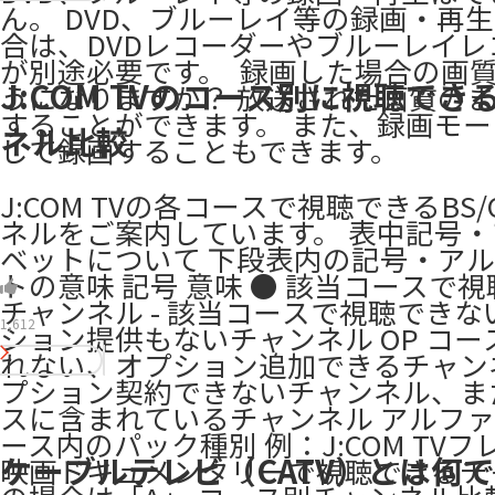
ん。 DVD、ブルーレイ等の録画・再
合は、DVDレコーダーやブルーレイレ
が別途必要です。 ​ 録画した場合の画
J:COM TVのコース別に視聴でき
うになりますか？ 放送された画質の
することができます。 また、録画モ
ネル比較
して録画することもできます。
J:COM TVの各コースで視聴できるBS/
ネルをご案内しています。 表中記号
ベットについて 下段表内の記号・ア
トの意味 記号 意味 ● 該当コースで
チャンネル - 該当コースで視聴できな
1,612
ション提供もないチャンネル OP コー
れない、オプション追加できるチャンネ
プション契約できないチャンネル、ま
スに含まれているチャンネル アルファ
ース内のパック種別 例：J:COM TVフ
ケーブルテレビ（CATV）とは何で
映画ドキュメンタリーで視聴できるチ