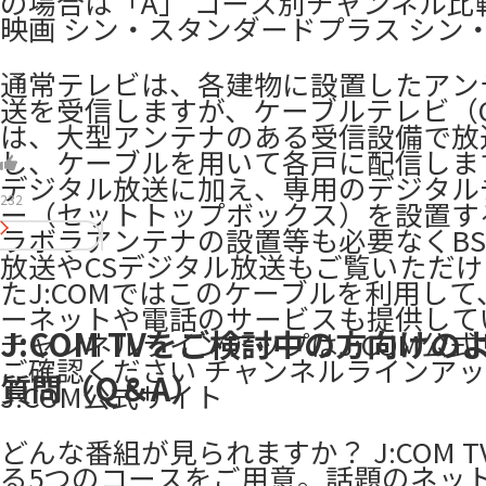
の場合は「A」 コース別チャンネル比
映画 シン・スタンダードプラス シン
通常テレビは、各建物に設置したアン
送を受信しますが、ケーブルテレビ（C
は、大型アンテナのある受信設備で放
し、ケーブルを用いて各戸に配信しま
デジタル放送に加え、専用のデジタル
232
ー（セットトップボックス）を設置す
ラボラアンテナの設置等も必要なくB
放送やCSデジタル放送もご覧いただけ
たJ:COMではこのケーブルを利用し
ーネットや電話のサービスも提供して
J:COM TVをご検討中の方向けの
チャンネルラインアップはJ:COM公
ご確認ください チャンネルラインア
質問（Q＆A）
J:COM公式サイト
どんな番組が見られますか？ J:COM 
る5つのコースをご用意。話題のネッ