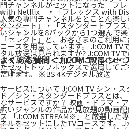
門チャンネルがセットになった「フレ
with Netflix」・「フレックス with Di
人気の専門チャンネルをとことん楽し
95
タンダート」・「スタンダートプラス
いジャンルを8パックから1つ選んで楽
「セレクト」と、お客さまのご利用に
コースを用意しています。 J:COM TV
タル放送は見られますか? J:COM TV
よくある質問＜J:COM TV シン
ジタル放送を、ご加入時に設置させて
たセットトップボックスで選局してご
ード＞
だけます。 ※BS 4Kデジタル放送
サービスについて J:COM TV シン・
ド／シン・スタンダードプラスとは、
なサービスですか？ 映画・ドラマ・
広いジャンルの作品が見放題の動画配
ス 「J:COM STREAM※」と厳選し
33
ネルをセットにしたTVコースです。 J:C