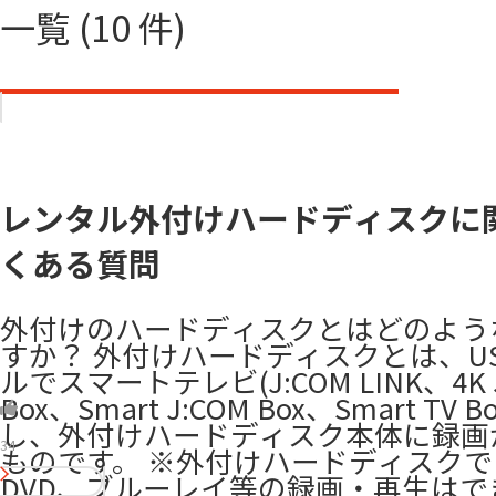
一覧 (10 件)
レンタル外付けハードディスクに
くある質問
外付けのハードディスクとはどのよう
すか？ 外付けハードディスクとは、U
ルでスマートテレビ(J:COM LINK、4K 
Box、Smart J:COM Box、Smart TV 
し、外付けハードディスク本体に録画
34
ものです。 ※外付けハードディスクで
DVD、ブルーレイ等の録画・再生はで