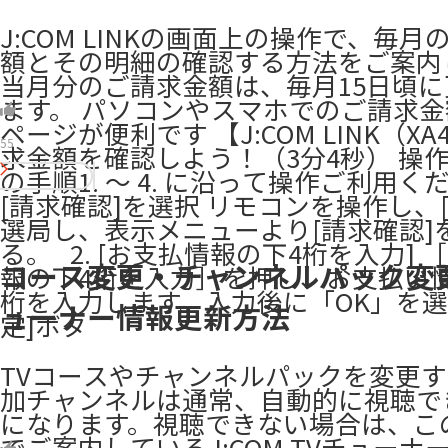
J:COM LINKの画面上の操作で、毎
額とその明細の確認する方法をご案内
当月分のご請求金額は、毎月15日頃
ます。 パソコンやスマホでのご請求
ページが便利です 【J:COM LINK（XA
55
求金額を確認しよう！（3分4秒） 操作
の手順1. ～ 4. に沿って操作ご利用くだ
[請求確認]を選択 リモコンを操作し、[2
選局し、表示メニューより[請求確認]
る。 ​ ​ 2. [お支払情報の下4桁を入力]
コース変更・チャンネルパック変
報の下4桁を入力］を押し、お支払い
桁を入力します。入力後に「OK」を選
ューナー情報更新方法
定]ボタ
TVコースやチャンネルパックを変更
加チャンネルは通常、自動的に視聴で
になります。視聴できない場合は、こ
でご案内しているJ:COM TVチューナ