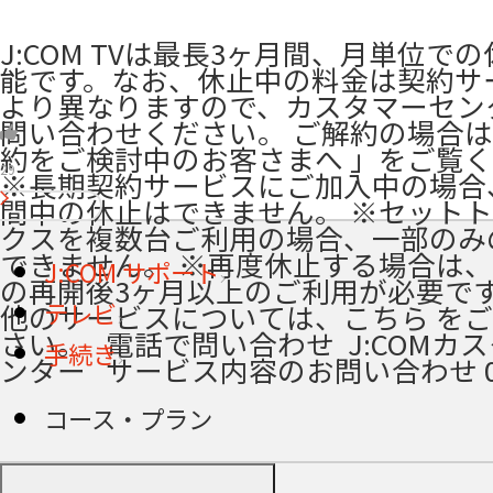
J:COM TVは最長3ヶ月間、月単位で
能です。なお、休止中の料金は契約サ
より異なりますので、カスタマーセン
問い合わせください。 ご解約の場合
約をご検討中のお客さまへ 」をご覧
29
※長期契約サービスにご加入中の場合
間中の休止はできません。 ※セット
クスを複数台ご利用の場合、一部のみ
できません。 ※再度休止する場合は
J:COM サポート
の再開後3ヶ月以上のご利用が必要です
テレビ
他のサービスについては、こちら を
さい。 ​ ​ 電話で問い合わせ ​ J:COM
手続き
ンター ​ ​ サービス内容のお問い合わせ 01
コース・プラン