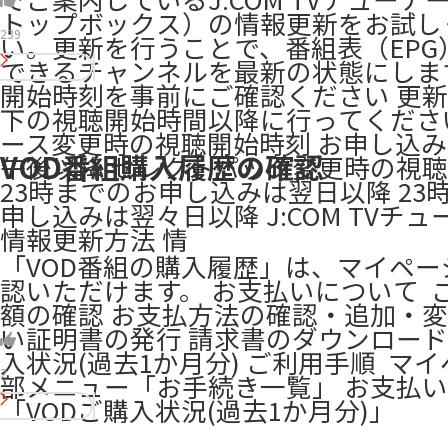
トップボックス）の情報更新をお試し
239
い。更新を行うことで、番組表（EPG
できるチャンネルを最新の状態にしま
開始時刻を事前にご確認ください 更
下の視聴開始時間以降に行ってください
ース変更時の視聴開始時刻 お申し込み
VOD番組購入履歴の確認
午後以降 セレクトパック変更時の視
23時までのお申し込みは翌日以降 23
申し込みは翌々日以降 J:COM TVチ
情報更新方法 情
「VOD番組の購入履歴」は、マイペー
認いただけます。 お支払いについて ​ 
額の確認 お支払方法の確認・追加・変
い証明書の発行 請求書のダウンロード 
入状況(過去1か月分) ご利用手順 ​ マ
2
部メニュー「お手続き一覧」 お支払
「VODご購入状況(過去1か月分)」