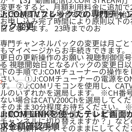
変更をすると、月額利用料金に追加で2
J:COM TVフレックスの専門チャ
込)が必要になる場合あり。 視聴開始
お申し込み完了時間により原則以下の
ック変更
日となります。 23時までのお
専門チャンネルパックの変更は月ごと
もマイページからお手続きできます。
更日の更新操作のお願い 視聴制御信
る 視聴開始日となるパックの変更日
下の手順でJ:COMチューナーの操作
8
さい。 ①J:COMチューナーの電源をO
す。 ②J:COMリモコンを使用し、CA
ルのいずれかを選局します。 ※CH番
ない場合はCATV200Chを選局してく
そのまま30分程度お待ちください。 
J:COM LINKを使ったテレビ画
自動で更新信号を受信しています。 
チャンネルに切り替えますか？」など
求金額確認手順
出ても操作せず、そのままにしてください ​