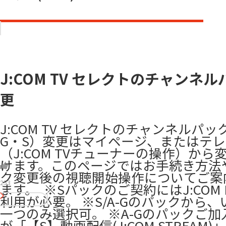
J:COM TV セレクトのチャンネ
更
J:COM TV セレクトのチャンネルパッ
G・S）変更はマイページ、またはテ
（J:COM TVチューナーの操作）から
けます。このページではお手続き方法
ク変更後の視聴開始操作についてご案
253
ます。 ​ ※Sパックのご契約にはJ:COM 
利用が必要。 ※S/A-Gのパックから
一つのみ選択可。 ※A-Gのパックご加
が「【S】動画配信(J:COM STREAM