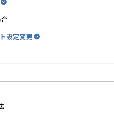
場合
ト設定変更
法