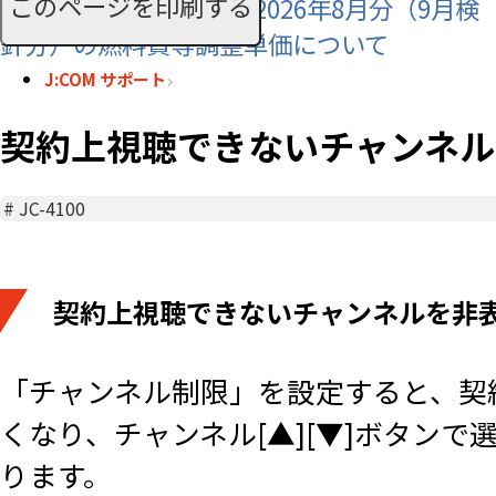
このページを印刷する
【J:COMでんき/電力】2026年8月分（9月検
針分）の燃料費等調整単価について
J:COM サポート
契約上視聴できないチャンネルを
#
JC-4100
契約上視聴できないチャンネルを非
「チャンネル制限」を設定すると、契約
くなり、チャンネル[▲][▼]ボタン
ります。