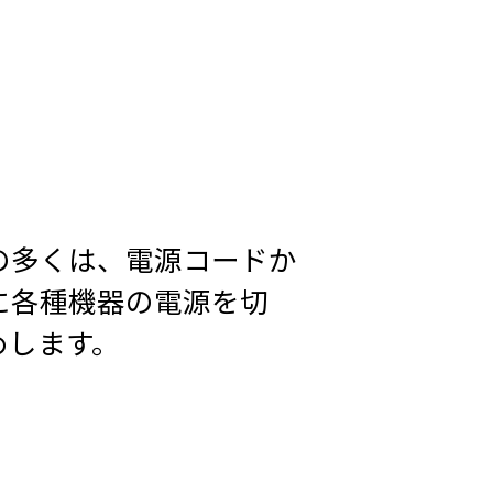
の多くは、電源コードか
に各種機器の電源を切
めします。