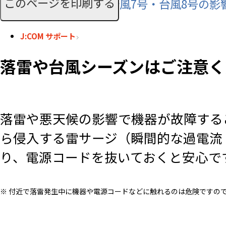
このページを印刷する
【お知らせ】令和8年 台風7号・台風8号の
J:COM サポート
落雷や台風シーズンはご注意く
落雷や悪天候の影響で機器が故障する
ら侵入する雷サージ（瞬間的な過電流
り、電源コードを抜いておくと安心で
※ 付近で落雷発生中に機器や電源コードなどに触れるのは危険です