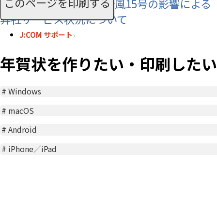
このページを印刷する
【お知らせ】令和8年 台風15号の影響による
弊社サービス状況について
J:COM サポート
年賀状を作りたい・印刷したい
#
Windows
#
macOS
#
Android
#
iPhone／iPad