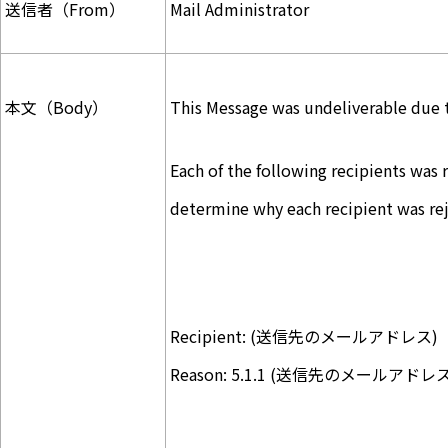
送信者（From）
Mail Administrator
本文（Body）
This Message was undeliverable due t
Each of the following recipients was 
determine why each recipient was re
Recipient: (送信先のメールアドレス)
Reason: 5.1.1 (送信先のメールアドレス)..