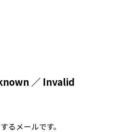
wn ／ Invalid
通知するメールです。