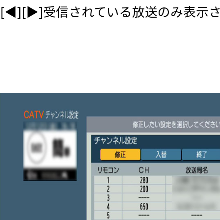
[◀][▶]受信されている放送のみ表示