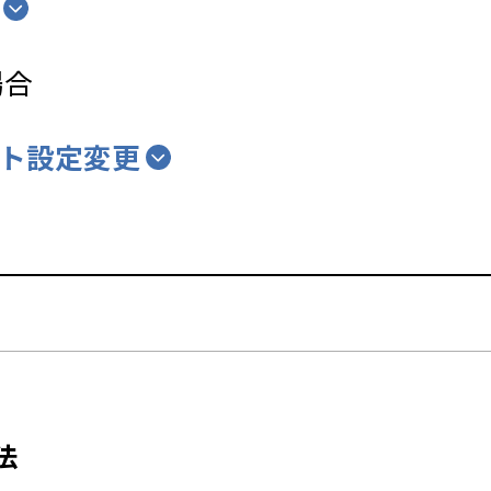
場合
ト設定変更
法