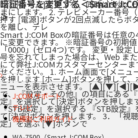
暗証番号を変更する＜Smart J:CO
ンと[ホーム]ボタンを、同時に3秒以
まにします。 2. テレビメーカー番号
＞
押す [電源]ボタンが2回点滅したらボ
を離し、テレ
Smart J:COM Boxの暗証番号は任意
に変更できます。 ※暗証番号の初期値
「0000」(ゼロ4つ)です。 変更・設
号を忘れてしまった場合は、Web また
にて弊社J:COMカスタマーセンター
10
せください。 1. ホーム画面で[メニュ
を押します [ホーム]ボタンを押して
ニューを表示させます。 [▲][▼][◀][
で、 『設定・その他』の項目にある
J:COM サポート
定』を選択して[決定]ボタンを押します。
テレビ
『STB設定』を選択する 『STB設定
て[決定]ボタンを押します。 3．「視
機種別ご利用ガイド
定」を選ぶ [▼]ボタンで
WA-7500（Smart J:COM Box）