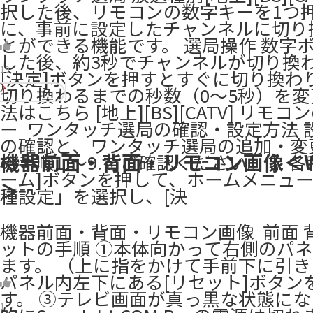
択した後、リモコンの数字キーを1つ
に、事前に設定したチャンネルに切り
とができる機能です。 選局操作 数字
した後、約3秒でチャンネルが切り換
19
[決定]ボタンを押すとすぐに切り換わ
切り換わるまでの秒数（0～5秒）を
法はこちら [地上][BS][CATV] リモ
ー ​ ワンタッチ選局の確認・設定方法
の確認と、ワンタッチ選局の追加・変
機器前面・背面・リモコン画像＜WA
の手順1.～9.をご確認ください。 1. 各
ーム]ボタンを押して、ホームメニュ
＞
種設定」を選択し、[決
機器前面・背面・リモコン画像 ​ 前面 
ットの手順 ①本体向かって右側のパ
ます。 （上に指をかけて手前下に引き
パネル内左下にある[リセット]ボタン
す。 ③テレビ画面が真っ黒な状態に
1