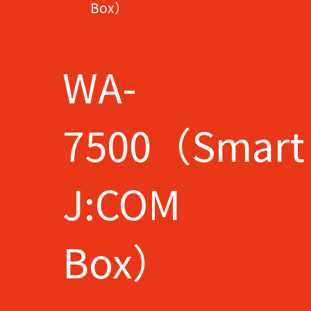
Box）
WA-
7500（Smart
J:COM
Box）