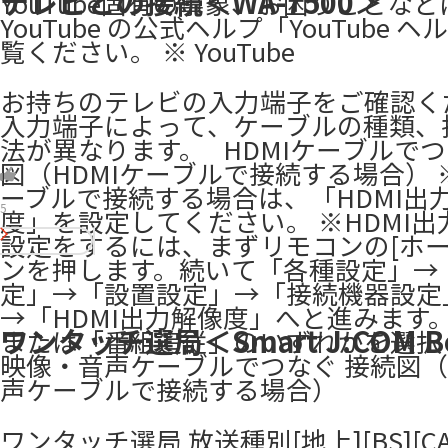
テレビとの接続＜WA-7500＞
YouTube固有の事象、お困りごとなど
YouTube の公式ヘルプ「YouTube ヘ
覧ください。 ※ YouTube
お持ちのテレビの入力端子をご確認く
入力端子​によって、ケーブルの種類、
法が異なります。 ​ ​ HDMIケーブルで
図（HDMIケーブルで接続する場合） ※
ーブルで接続する場合は、「HDMI出
5
度」を設定してください。 ※HDMI出
設定をするには、まずリモコンの[ホー
ンを押します。続いて「各種設定」→「
定」→「設置設定」→「接続機器設定
→「HDMI出力解像度」へと進みます
ワンタッチ選局＜Smart J:COM B
または「番組追従」のいずれかを選択
映像・音声ケーブルでつなぐ 接続図
声ケーブルで接続する場合） ​
​​ワンタッチ選局 放送種別[地上][BS][CA