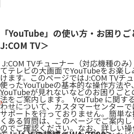
「YouTube」の使い方・お困り
J:COM TV＞
​ J:COM TVチューナー（対応機種の
てテレビの大画面でYouTubeをお楽
けます。このページではJ:COM TVチ
使ったYouTubeの基本的な操作方法や
YouTubeが見れないなどのお困りご
161
法をご案内します。 ​ YouTube に関
わせについて、カスタマーセンターで
サポートを行っておりません。簡単な
くある質問は、このページでご案内し
のでご確認ください。なお、詳しい操