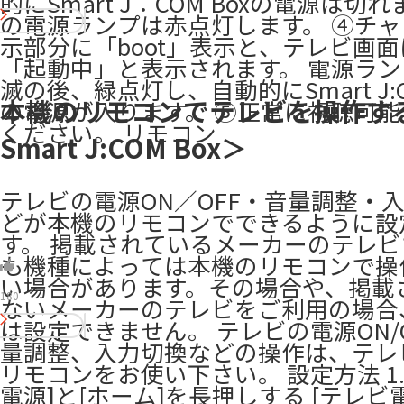
的にSmart J：COM Boxの電源は切
の電源ランプは赤点灯します。 ④チ
示部分に「boot」表示と、テレビ画面
「起動中」と表示されます。 電源ラ
滅の後、緑点灯し、自動的にSmart J:CO
本機のリモコンでテレビを操作す
の電源が入ります。 ⑤正常に視聴可
ください。 リモコン
Smart J:COM Box＞
テレビの電源ON／OFF・音量調整・
どが本機のリモコンでできるように設
す。 掲載されているメーカーのテレ
も機種によっては本機のリモコンで操
い場合があります。その場合や、掲載
180
ないメーカーのテレビをご利用の場合
は設定できません。 テレビの電源ON/
量調整、入力切換などの操作は、テレ
リモコンをお使い下さい。 設定方法 1.
電源]と[ホーム]を長押しする [テレビ