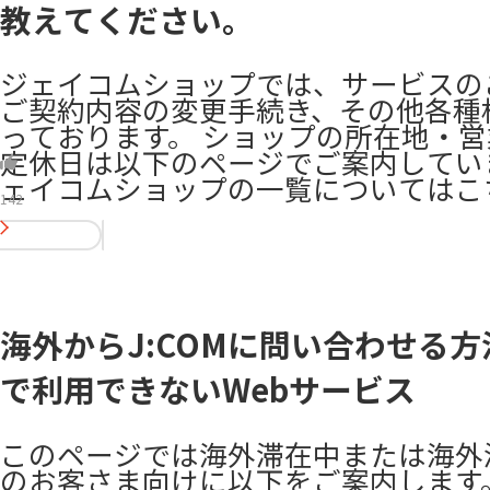
教えてください。
ジェイコムショップでは、サービスの
ご契約内容の変更手続き、その他各種
っております。 ショップの所在地・
定休日は以下のページでご案内してい
ェイコムショップの一覧についてはこち
142
海外からJ:COMに問い合わせる
で利用できないWebサービス
このページでは海外滞在中または海外
のお客さま向けに以下をご案内します