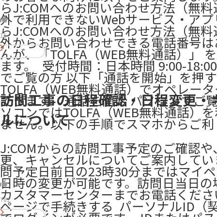
らJ:COMへのお問い合わせ方法（無料
外で利用できないWebサービス・アプ
らJ:COMへのお問い合わせ方法（無料
15
外からお問い合わせできる電話番号は
んが、「TOLFA（WEB無料通話）」 
ます。 ​ 受付時間：日本時間 9:00-18:00
でご覧の方 以下「通話を開始」を押
TOLFA（WEB無料通話）でオペレー
訪問工事の日程確認・日程変更・
できます。 通話を開始 パソコンでご覧
ソコンではTOLFA（WEB無料通話）
ルについて
ません。以下の手順でスマホからご利
J:COMからの訪問工事予定のご確認
更、キャンセルについてご案内してい
問予定日前日の23時30分まではマイ
日時の変更が可能です。訪問日当日の
カスタマーセンターまでお電話ください。 
782
ページで手続きする ​ パーソナルID（