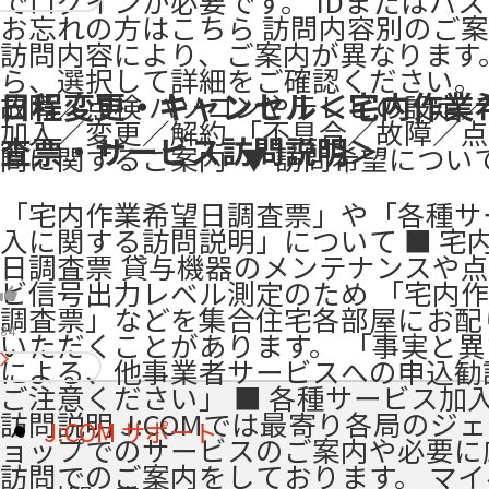
でログインが必要です。 ​IDまたはパ
お忘れの方はこちら 訪問内容別のご案
訪問内容により、ご案内が異なります
ら、選択して詳細をご確認ください。
日程変更・キャンセル＜宅内作業
故障／点検 パソコンやテレビの設定／
加入／変更／解約 「不具合／故障／
査票・サービス訪問説明＞
問に関するご案内​ ​ ▼ 訪問希望につい
「宅内作業希望日調査票」や「各種サ
入に関する訪問説明」について ■ 宅
日調査票 貸与機器のメンテナンスや
ビ信号出力レベル測定のため 「宅内
調査票」などを集合住宅各部屋にお配
84
いただくことがあります。 「事実と
による、他事業者サービスへの申込勧
ご注意ください」 ■ 各種サービス加
訪問説明 J:COMでは最寄り各局のジ
J:COM サポート
ョップでのサービスのご案内や必要に
訪問でのご案内をしております。 マ